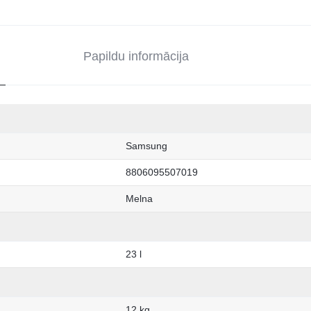
Papildu informācija
Samsung
8806095507019
Melna
23 l
12 kg