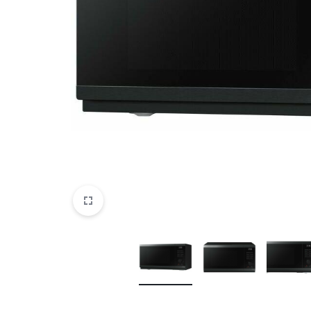
DATORTEHNIKA, PRECES
BIROJAM
KLIMATAM
SPORTAM UN ATPŪTAI
MĀJĀM UN DĀRZAM
SILTUMNĪCAS UN TO PIEDERUMI
CELTNIECĪBA