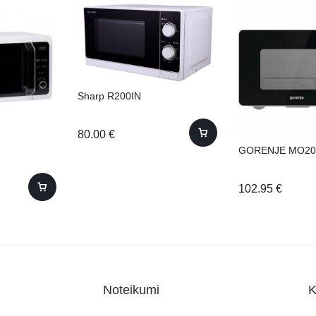
Sharp R200IN
80.00
€
GORENJE MO2
102.95
€
Noteikumi
K