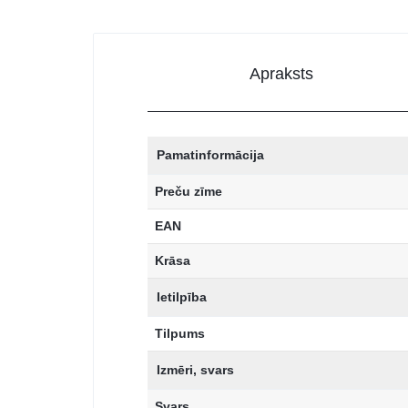
Apraksts
Pamatinformācija
Preču zīme
EAN
Krāsa
Ietilpība
Tilpums
Izmēri, svars
Svars