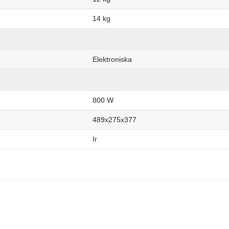
14 kg
Elektroniska
800 W
489x275x377
Ir