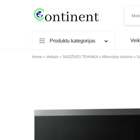
CONTINENT.LV
SADZĪVES
Veik
Produktu kategorijas
PREČU
INTERNETVEIKALS
Home
SADZĪVES TEHNIKA
»
Veikals
»
SADZĪVES TEHNIKA
»
Mikroviļņu krāsnis
»
S
IEBŪVĒJAMĀ TEHNIKA
MAZĀ SADZĪVES TEHNIKA
ELEKTRONIKA, TV
TELEFONI
VIEDPULKSTEŅI
SKAISTUMAM UN VESELĪBAI