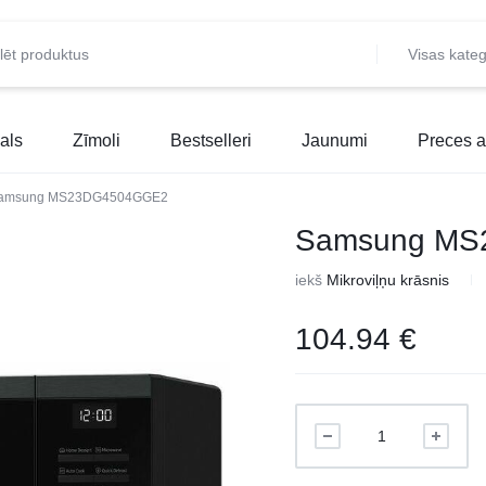
Visas kateg
als
Zīmoli
Bestselleri
Jaunumi
Preces a
amsung MS23DG4504GGE2
Samsung MS
iekš
Mikroviļņu krāsnis
104.94
€