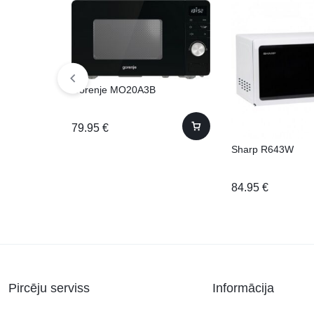
Gorenje MO20A3B
79.95
€
Sharp R643W
84.95
€
Pircēju serviss
Informācija