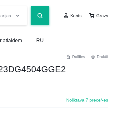
orijas
Konts
Grozs
r atlaidēm
RU
Dalīties
Drukāt
23DG4504GGE2
Noliktavā 7 prece/-es