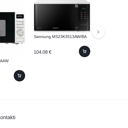
Samsung MS23K3513AW/BA
104.08
€
0A4W
Samsung MC28
148.14
€
ontakti