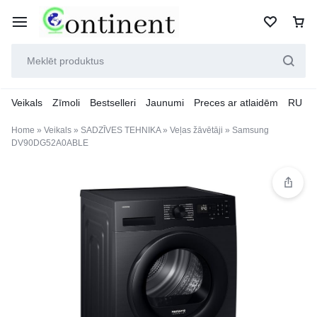
Veikals
Zīmoli
Bestselleri
Jaunumi
Preces ar atlaidēm
RU
Home
»
Veikals
»
SADZĪVES TEHNIKA
»
Veļas žāvētāji
»
Samsung
DV90DG52A0ABLE