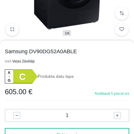
1/6
Samsung DV90DG52A0ABLE
iekš
Veļas žāvētāji
A
C
Produkta datu lapa
↑
G
605.00
€
Noliktavā 5 prece/-es