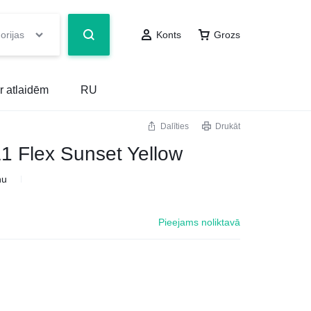
orijas
Konts
Grozs
r atlaidēm
RU
Dalīties
Drukāt
1 Flex Sunset Yellow
ņu
Pieejams noliktavā