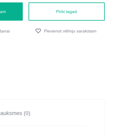
zam
Pirkt tagad
sauksmes (0)