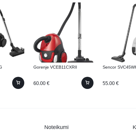
G
Gorenje VCEB11CXRII
Sencor SVC45W
60.00
€
55.00
€
Noteikumi
K