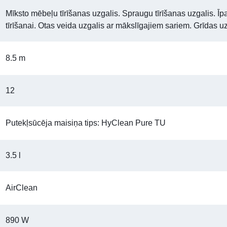
Mīksto mēbeļu tīrīšanas uzgalis. Spraugu tīrīšanas uzgalis. Īp
tīrīšanai. Otas veida uzgalis ar mākslīgajiem sariem. Grīdas uz
8.5 m
12
Putekļsūcēja maisiņa tips: HyClean Pure TU
3.5 l
AirClean
890 W