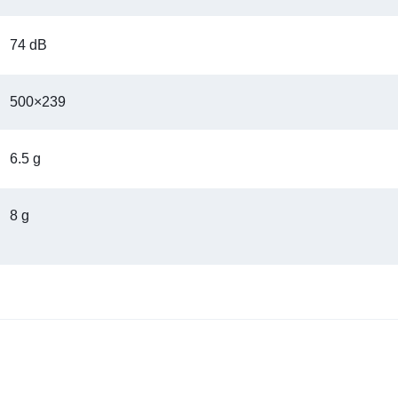
74 dB
500×239
6.5 g
8 g