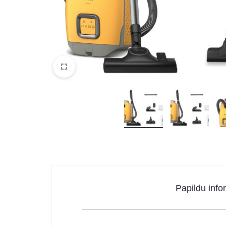
DATORTEHNIKA, PRECES
BIROJAM
KLIMATAM
SPORTAM UN ATPŪTAI
MĀJĀM UN DĀRZAM
SILTUMNĪCAS UN TO PIEDERUMI
CELTNIECĪBA
Papildu info