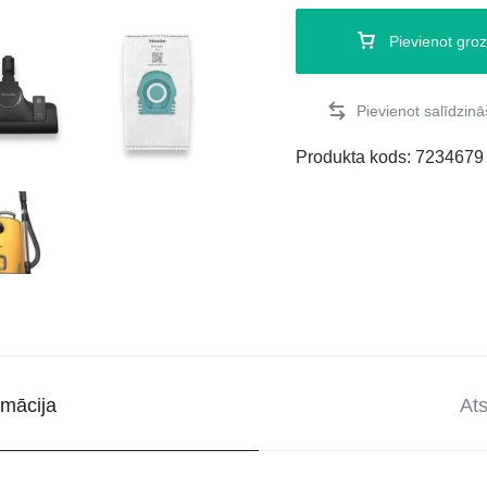
Pievienot gro
Produkta kods:
7234679
rmācija
At