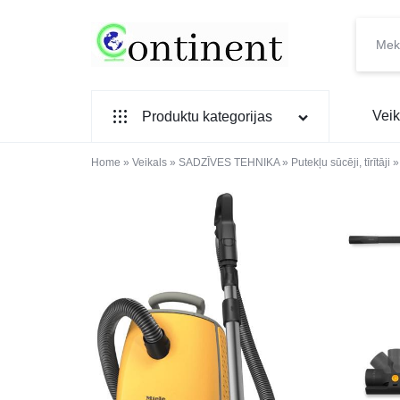
CONTINENT.LV
SADZĪVES
Veik
Produktu kategorijas
PREČU
INTERNETVEIKALS
Home
SADZĪVES TEHNIKA
»
Veikals
»
SADZĪVES TEHNIKA
»
Putekļu sūcēji, tīrītāji
IEBŪVĒJAMĀ TEHNIKA
MAZĀ SADZĪVES TEHNIKA
ELEKTRONIKA, TV
TELEFONI
VIEDPULKSTEŅI
SKAISTUMAM UN VESELĪBAI