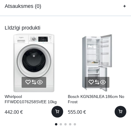
Atsauksmes (0)
Līdzīgi produkti
Whirlpool
Bosch KGN36NLEA 186cm No
FFWDD1076258SVEE 10kg
Frost
61cm Ar žāvētāju!
442.00
€
555.00
€
(FFWDD1076258 SV EE)