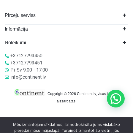
Pircēju serviss
Informācija
Noteikumi
+37127793450
+37127793451
Pi-Sv 9.00 - 17.00
info@continent.lv
Copyright © 2026 Continent.lv, visas tiesības
aizsargātas.
Mēs izmantojam sīkdatnes, lai nodrošinātu jums vislabāko
pieredzi mūsu mājaslapā. Turpinot izmantot šo vietni, jūs