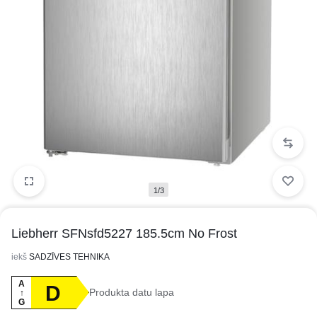
1/3
Liebherr SFNsfd5227 185.5cm No Frost
iekš
SADZĪVES TEHNIKA
A
D
Produkta datu lapa
↑
G