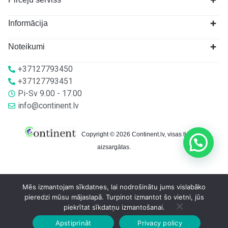
Informācija
Noteikumi
+37127793450
+37127793451
Pi-Sv 9.00 - 17.00
info@continent.lv
Copyright © 2026 Continent.lv, visas tiesības
aizsargātas.
Mēs izmantojam sīkdatnes, lai nodrošinātu jums vislabāko
pieredzi mūsu mājaslapā. Turpinot izmantot šo vietni, jūs
piekrītat sīkdatņu izmantošanai.
Apstiprināt
Privacy policy
Sākumlapa
Veikalā
Grozs
Konts