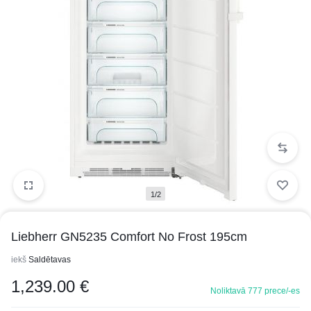
1/2
Liebherr GN5235 Comfort No Frost 195cm
iekš
Saldētavas
1,239.00
€
Noliktavā 777 prece/-es