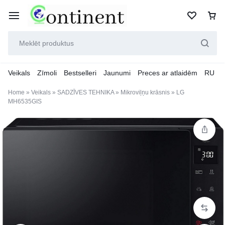
Veikals
Zīmoli
Bestselleri
Jaunumi
Preces ar atlaidēm
RU
Home
»
Veikals
»
SADZĪVES TEHNIKA
»
Mikroviļņu krāsnis
»
LG
MH6535GIS