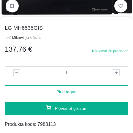
1/5
LG MH6535GIS
iekš
Mikroviļņu krāsnis
137.76
€
Noliktavā 20 prece/-es
Pirkt tagad
Pievienot grozam
Produkta kods:
7983113