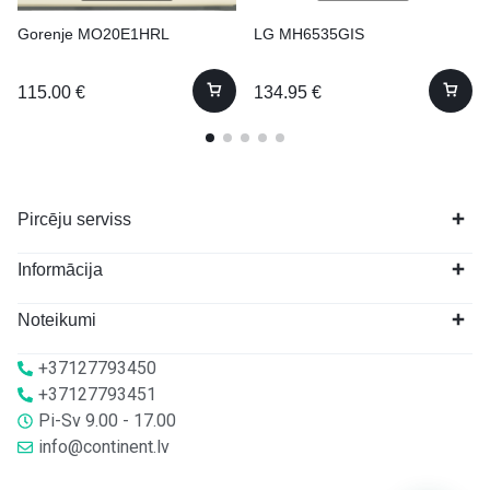
Gorenje MO20E1HRL
LG MH6535GIS
115.00
€
134.95
€
Pircēju serviss
Informācija
Noteikumi
+37127793450
+37127793451
Pi-Sv 9.00 - 17.00
info@continent.lv