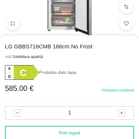
1/5
LG GBBS716CMB 186cm No Frost
iekš
Saldētava apakšā
A
C
Produkta datu lapa
↑
G
585.00
€
Pieejams noliktavā
Pirkt tagad