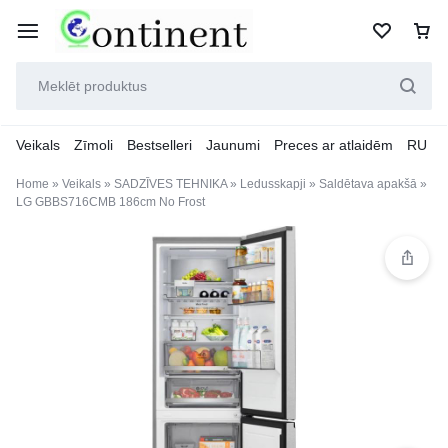
Veikals
Zīmoli
Bestselleri
Jaunumi
Preces ar atlaidēm
RU
Home
»
Veikals
»
SADZĪVES TEHNIKA
»
Ledusskapji
»
Saldētava apakšā
»
LG GBBS716CMB 186cm No Frost