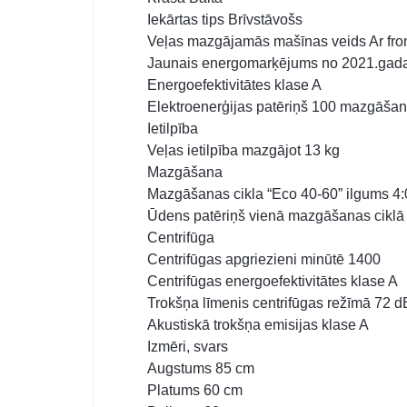
Iekārtas tips Brīvstāvošs
Veļas mazgājamās mašīnas veids Ar fron
Jaunais energomarķējums no 2021.gad
Energoefektivitātes klase A
Elektroenerģijas patēriņš 100 mazgāšan
Ietilpība
Veļas ietilpība mazgājot 13 kg
Mazgāšana
Mazgāšanas cikla “Eco 40-60” ilgums 4:
Ūdens patēriņš vienā mazgāšanas ciklā 
Centrifūga
Centrifūgas apgriezieni minūtē 1400
Centrifūgas energoefektivitātes klase A
Trokšņa līmenis centrifūgas režīmā 72 d
Akustiskā trokšņa emisijas klase A
Izmēri, svars
Augstums 85 cm
Platums 60 cm