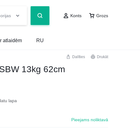
orijas
Konts
Grozs
r atlaidēm
RU
Dalīties
Drukāt
SBW 13kg 62cm
datu lapa
Pieejams noliktavā