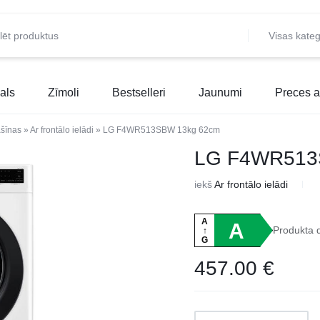
Visas kateg
als
Zīmoli
Bestselleri
Jaunumi
Preces a
šīnas
»
Ar frontālo ielādi
»
LG F4WR513SBW 13kg 62cm
LG F4WR513
iekš
Ar frontālo ielādi
A
A
Produkta 
↑
G
457.00
€