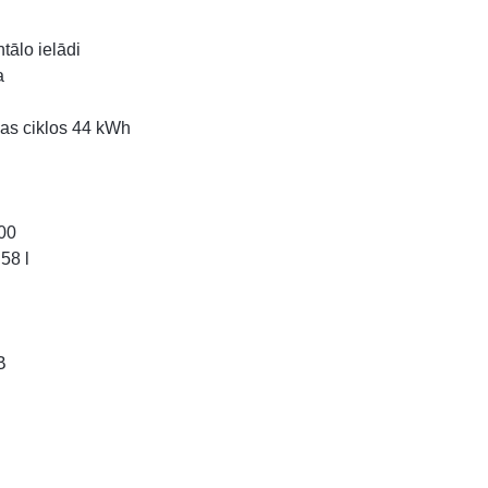
tālo ielādi
a
as ciklos 44 kWh
00
58 l
B