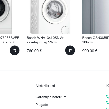
B976258SVEE
Bosch WNA134L0SN Ar
Bosch GSN36BIF
WDB976258
žāvētāju! 8kg 59cm
186cm
760.00
€
900.00
€
Noteikumi
K
Garantijas noteikumi
Piegāde