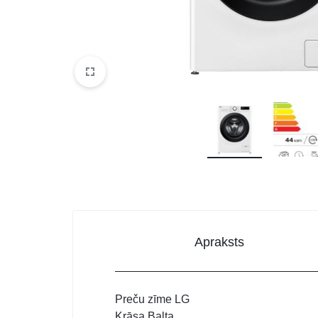
DATORTEHNIKA, PRECES
BIROJAM
KLIMATAM
SPORTAM UN ATPŪTAI
MĀJĀM UN DĀRZAM
SILTUMNĪCAS UN TO PIEDERUMI
CELTNIECĪBA
Apraksts
Preču zīme LG
Krāsa Balta