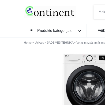
CONTINENT.LV
SADZĪVES
Veik
Produktu kategorijas
PREČU
INTERNETVEIKALS
Home
SADZĪVES TEHNIKA
»
Veikals
»
SADZĪVES TEHNIKA
»
Veļas mazgājamās ma
IEBŪVĒJAMĀ TEHNIKA
MAZĀ SADZĪVES TEHNIKA
ELEKTRONIKA, TV
TELEFONI
VIEDPULKSTEŅI
SKAISTUMAM UN VESELĪBAI