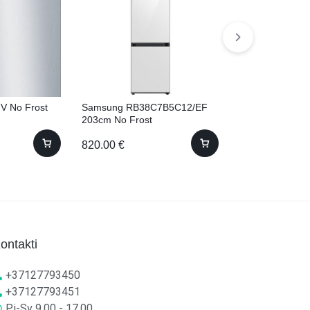
V No Frost
Samsung RB38C7B5C12/EF
Hotpoint-Ariston
203cm No Frost
NDD11725BDAE
11725 BDA EE) a
820.00
€
510.00
€
11kg 60.5cm
ontakti
+37127793450
+37127793451
Pi-Sv 9.00 - 17.00