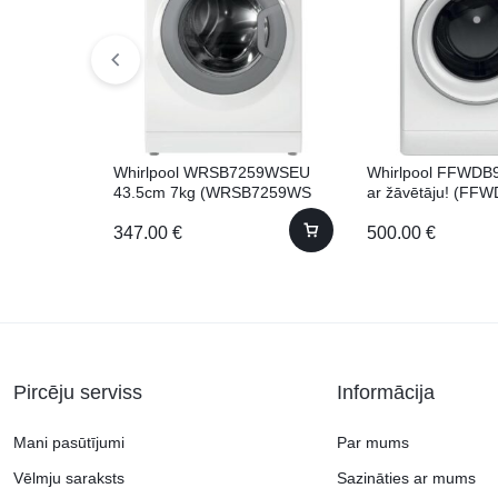
Whirlpool WRSB7259WSEU
Whirlpool FFWD
43.5cm 7kg (WRSB7259WS
ar žāvētāju! (FF
EU)
SV EE) 60cm 9kg
347.00
€
500.00
€
Pircēju serviss
Informācija
Mani pasūtījumi
Par mums
Vēlmju saraksts
Sazināties ar mums