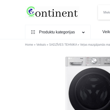
CONTINENT.LV
SADZĪVES
Veik
Produktu kategorijas
PREČU
INTERNETVEIKALS
Home
SADZĪVES TEHNIKA
»
Veikals
»
SADZĪVES TEHNIKA
»
Veļas mazgājamās ma
IEBŪVĒJAMĀ TEHNIKA
MAZĀ SADZĪVES TEHNIKA
ELEKTRONIKA, TV
TELEFONI
VIEDPULKSTEŅI
SKAISTUMAM UN VESELĪBAI