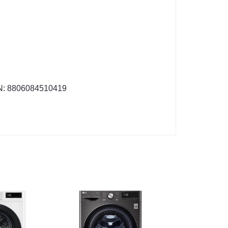
N:
8806084510419