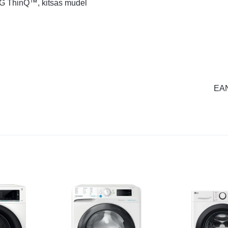
 ThinQ™, kitsas mudel
61
EA