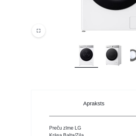
DATORTEHNIKA, PRECES
BIROJAM
KLIMATAM
SPORTAM UN ATPŪTAI
MĀJĀM UN DĀRZAM
SILTUMNĪCAS UN TO PIEDERUMI
CELTNIECĪBA
Apraksts
Preču zīme LG
Krāsa Balta/Zila