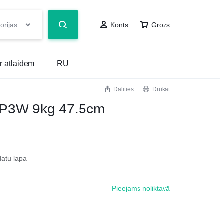
orijas
Konts
Grozs
r atlaidēm
RU
Dalīties
Drukāt
P3W 9kg 47.5cm
datu lapa
Pieejams noliktavā