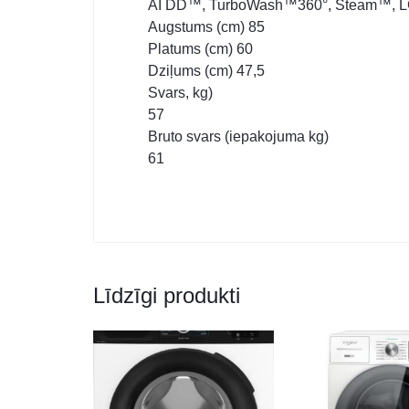
AI DD™, TurboWash™360°, Steam™, LG
Augstums (cm) 85
Platums (cm) 60
Dziļums (cm) 47,5
Svars, kg)
57
Bruto svars (iepakojuma kg)
Līdzīgi produkti