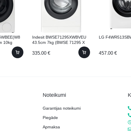
46WBEE(W8
Indesit BWSE71295XWBVEU
LG F4WR513SBW
m 10kg
43.5cm 7kg (BWSE 71295 X
WBV EU)
335.00
€
457.00
€
Noteikumi
K
Garantijas noteikumi
Piegāde
Apmaksa