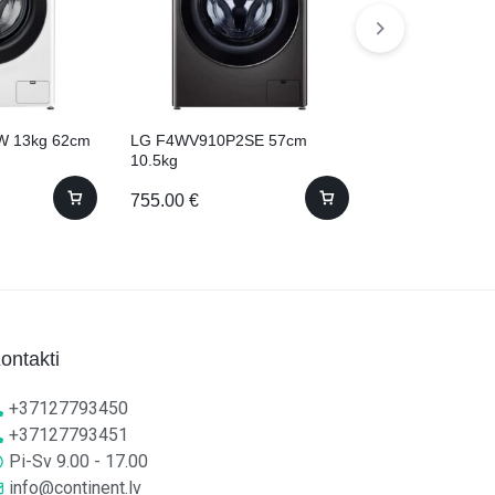
 13kg 62cm
LG F4WV910P2SE 57cm
Bosch WAXH8E
10.5kg
10kg Ražots Vāc
755.00
€
1,349.00
€
ontakti
+37127793450
+37127793451
Pi-Sv 9.00 - 17.00
info@continent.lv