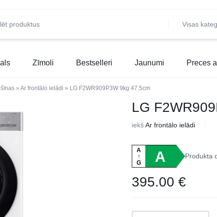
Visas kateg
als
Zīmoli
Bestselleri
Jaunumi
Preces a
šīnas
»
Ar frontālo ielādi
»
LG F2WR909P3W 9kg 47.5cm
LG F2WR909
iekš
Ar frontālo ielādi
A
A
Produkta 
↑
G
395.00
€