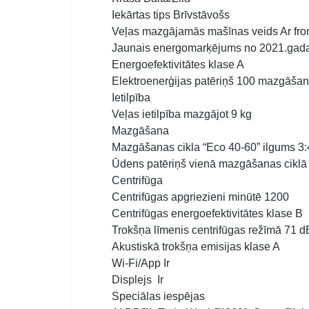
Iekārtas tips Brīvstāvošs
Veļas mazgājamās mašīnas veids Ar fron
Jaunais energomarķējums no 2021.gad
Energoefektivitātes klase A
Elektroenerģijas patēriņš 100 mazgāšan
Ietilpība
Veļas ietilpība mazgājot 9 kg
Mazgāšana
Mazgāšanas cikla “Eco 40-60” ilgums 3:
Ūdens patēriņš vienā mazgāšanas ciklā 
Centrifūga
Centrifūgas apgriezieni minūtē 1200
Centrifūgas energoefektivitātes klase B
Trokšņa līmenis centrifūgas režīmā 71 d
Akustiskā trokšņa emisijas klase A
Wi-Fi/A
Displejs Ir
Speciālas iespējas