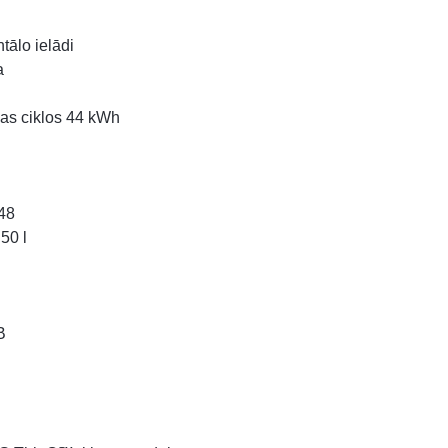
tālo ielādi
a
as ciklos 44 kWh
48
50 l
B
pp Ir