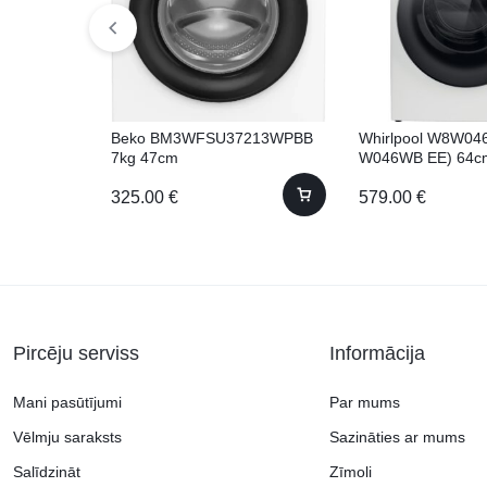
Beko BM3WFSU37213WPBB
Whirlpool W8W0
7kg 47cm
W046WB EE) 64c
325.00
€
579.00
€
Pircēju serviss
Informācija
Mani pasūtījumi
Par mums
Vēlmju saraksts
Sazināties ar mums
Salīdzināt
Zīmoli