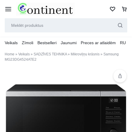
Veikals
Zīmoli
Bestselleri
Jaunumi
Preces ar atlaidēm
RU
Home
»
Veikals
»
SADZĪVES TEHNIKA
»
Mikroviļņu krāsnis
»
Samsung
MG23DG4524ATE2