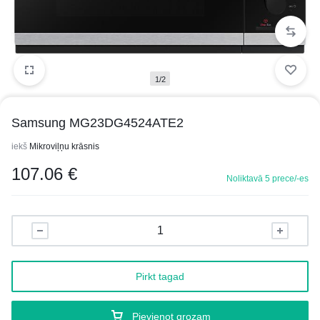
1/2
Samsung MG23DG4524ATE2
iekš
Mikroviļņu krāsnis
107.06
€
Noliktavā 5 prece/-es
Pirkt tagad
Pievienot grozam