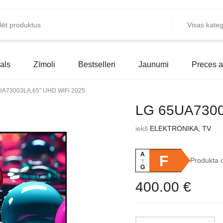
Visas kateg
als
Zīmoli
Bestselleri
Jaunumi
Preces a
UA73003LA,65″ UHD WiFi 2025
LG 65UA7300
iekš
ELEKTRONIKA, TV
A
F
Produkta 
↑
G
400.00
€