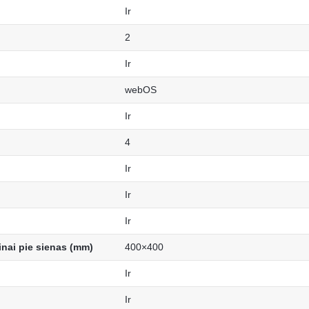
Ir
2
Ir
webOS
Ir
4
Ir
Ir
Ir
inai pie sienas (mm)
400×400
Ir
Ir