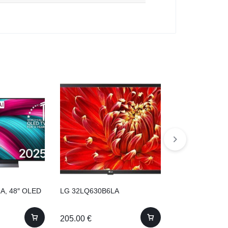
A, 48″ OLED
LG 32LQ630B6LA
LG 32LQ63006L
HD WiFi
205.00
€
180.00
€