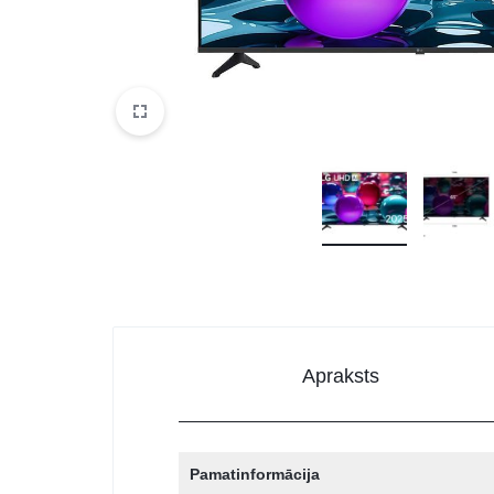
DATORTEHNIKA, PRECES
BIROJAM
KLIMATAM
SPORTAM UN ATPŪTAI
MĀJĀM UN DĀRZAM
SILTUMNĪCAS UN TO PIEDERUMI
CELTNIECĪBA
Apraksts
Pamatinformācija