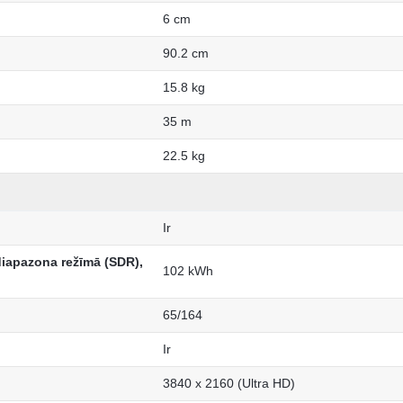
6 cm
90.2 cm
15.8 kg
35 m
22.5 kg
Ir
diapazona režīmā (SDR),
102 kWh
65/164
Ir
3840 x 2160 (Ultra HD)