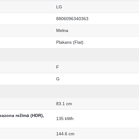
LG
8806096340363
Melna
Plakans (Flat)
F
G
83.1 cm
pazona režīmā (HDR),
135 kWh
144.6 cm