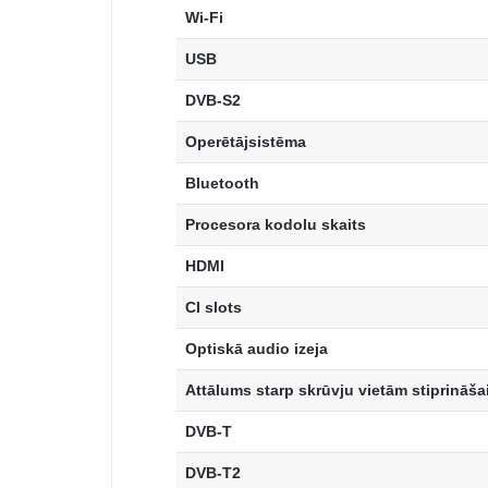
Wi-Fi
USB
DVB-S2
Operētājsistēma
Bluetooth
Procesora kodolu skaits
HDMI
CI slots
Optiskā audio izeja
Attālums starp skrūvju vietām stiprināša
DVB-T
DVB-T2