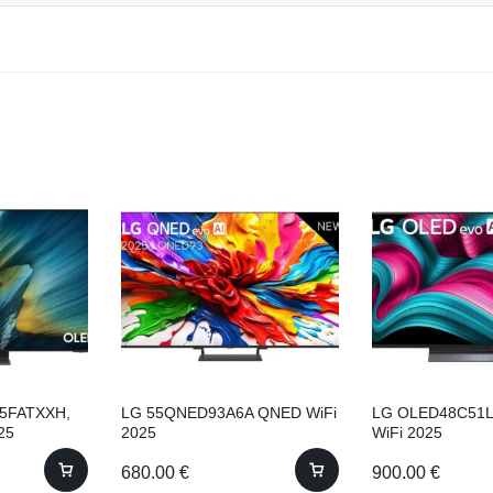
5FATXXH,
LG 55QNED93A6A QNED WiFi
LG OLED48C51L
25
2025
WiFi 2025
680.00
€
900.00
€