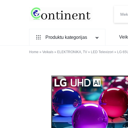
CONTINENT.LV
SADZĪVES
Veik
Produktu kategorijas
PREČU
INTERNETVEIKALS
Home
SADZĪVES TEHNIKA
»
Veikals
»
ELEKTRONIKA, TV
»
LED Televizori
»
LG 65
IEBŪVĒJAMĀ TEHNIKA
MAZĀ SADZĪVES TEHNIKA
ELEKTRONIKA, TV
TELEFONI
VIEDPULKSTEŅI
SKAISTUMAM UN VESELĪBAI