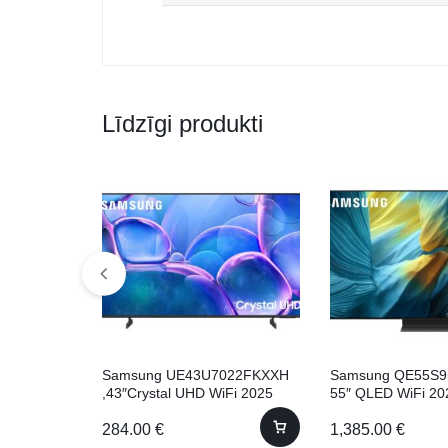
Līdzīgi produkti
Samsung UE43U7022FKXXH
Samsung QE55S9
,43″Crystal UHD WiFi 2025
55″ QLED WiFi 20
284.00
€
1,385.00
€