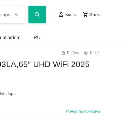
orijas
Konts
Grozs
r atlaidēm
RU
Dalīties
Drukāt
3LA,65″ UHD WiFi 2025
datu lapa
Pieejams noliktavā