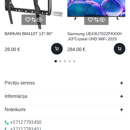
BARKAN BM410T 13″-90″
Samsung UE43U7022FKXXH
,43″Crystal UHD WiFi 2025
28.00
€
284.00
€
Pircēju serviss
Informācija
Noteikumi
+37127793450
+37127793451