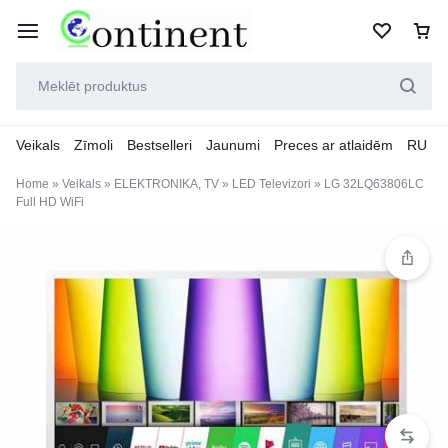
Veikals
Zīmoli
Bestselleri
Jaunumi
Preces ar atlaidēm
RU
Home
»
Veikals
»
ELEKTRONIKA, TV
»
LED Televizori
»
LG 32LQ63806LC
Full HD WiFi