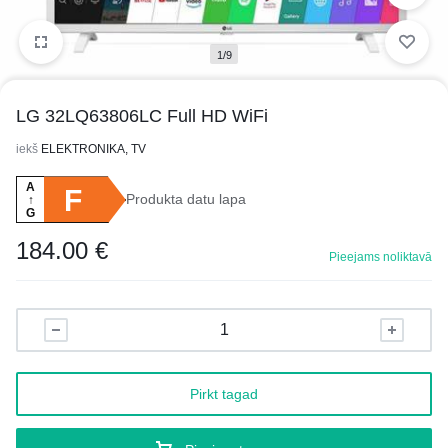
1/9
LG 32LQ63806LC Full HD WiFi
iekš
ELEKTRONIKA, TV
A
F
Produkta datu lapa
↑
G
184.00
€
Pieejams noliktavā
Pirkt tagad