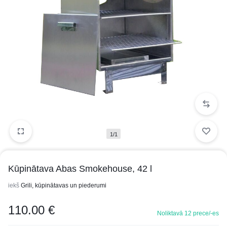
1/1
Kūpinātava Abas Smokehouse, 42 l
iekš
Grili, kūpinātavas un piederumi
110.00
€
Noliktavā 12 prece/-es