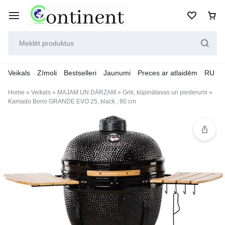
Veikals
Zīmoli
Bestselleri
Jaunumi
Preces ar atlaidēm
RU
Home
»
Veikals
»
MAJAM UN DĀRZAM
»
Grili, kūpinātavas un piederumi
»
Kamado Bono GRANDE EVO 25, black , 80 cm