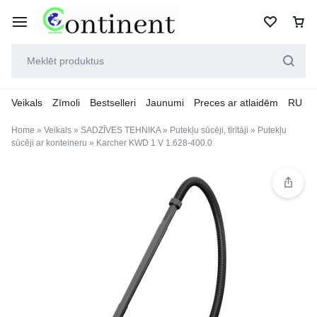
Veikals
Zīmoli
Bestselleri
Jaunumi
Preces ar atlaidēm
RU
Home
»
Veikals
»
SADZĪVES TEHNIKA
»
Putekļu sūcēji, tīrītāji
»
Putekļu
sūcēji ar konteineru
»
Karcher KWD 1 V 1.628-400.0