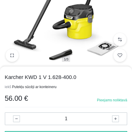
1/3
Karcher KWD 1 V 1.628-400.0
iekš
Putekļu sūcēji ar konteineru
56.00
€
Pieejams noliktavā