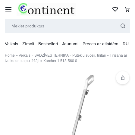
Veikals
Zīmoli
Bestselleri
Jaunumi
Preces ar atlaidēm
RU
Home
»
Veikals
»
SADZĪVES TEHNIKA
»
Putekļu sūcēji, tīrītāji
»
Tīrīšana ar
tvaiku un traipu tīrītāji
»
Karcher 1.513-560.0