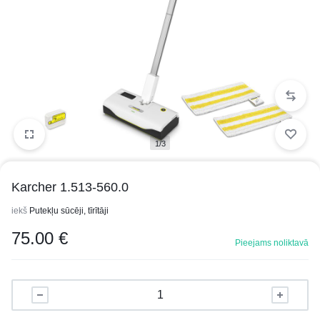
1/3
Karcher 1.513-560.0
iekš
Putekļu sūcēji, tīrītāji
75.00
€
Pieejams noliktavā