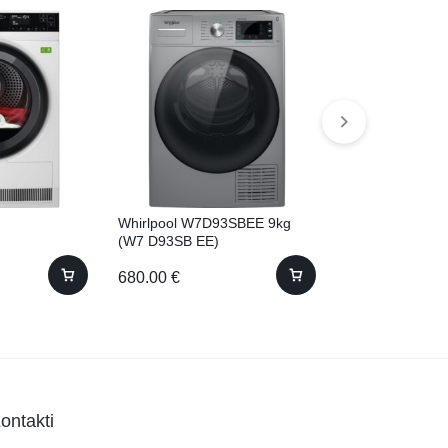
Whirlpool W7D93SBEE 9kg
Miele TSA523
(W7 D93SB EE)
680.00
€
980.00
€
ontakti