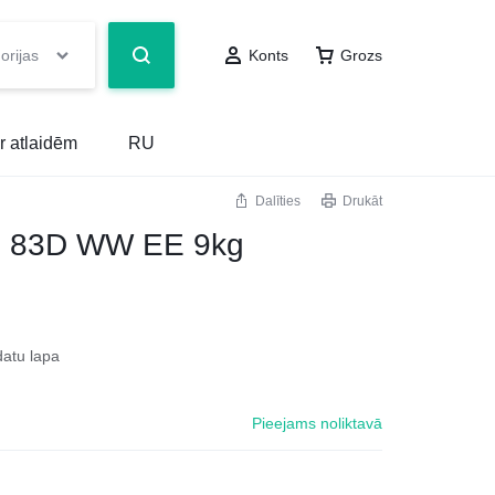
orijas
Konts
Grozs
r atlaidēm
RU
Dalīties
Drukāt
SD 83D WW EE 9kg
datu lapa
Pieejams noliktavā