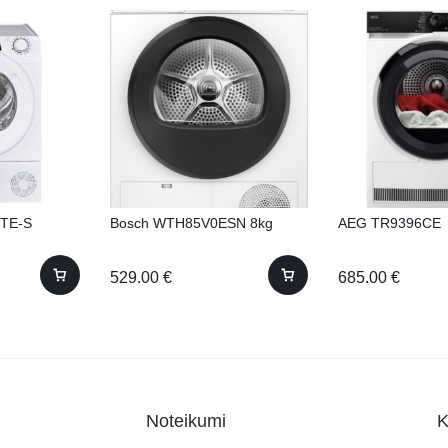
TE-S
Bosch WTH85V0ESN 8kg
AEG TR9396CE
529.00
€
685.00
€
Noteikumi
K