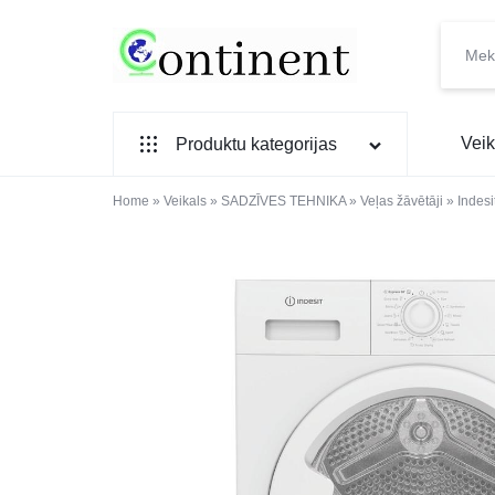
CONTINENT.LV
SADZĪVES
Veik
Produktu kategorijas
PREČU
INTERNETVEIKALS
Home
SADZĪVES TEHNIKA
»
Veikals
»
SADZĪVES TEHNIKA
»
Veļas žāvētāji
»
Indes
IEBŪVĒJAMĀ TEHNIKA
MAZĀ SADZĪVES TEHNIKA
ELEKTRONIKA, TV
TELEFONI
VIEDPULKSTEŅI
SKAISTUMAM UN VESELĪBAI