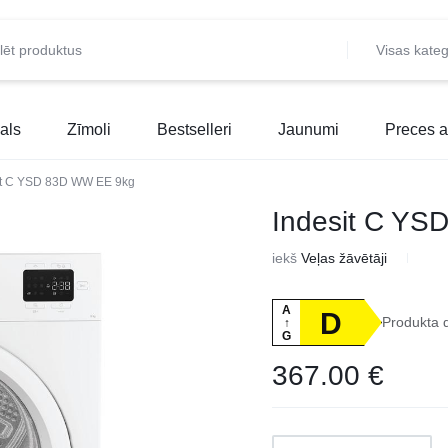
Visas kateg
als
Zīmoli
Bestselleri
Jaunumi
Preces a
it C YSD 83D WW EE 9kg
Indesit C Y
iekš
Veļas žāvētāji
A
D
Produkta 
↑
G
367.00
€