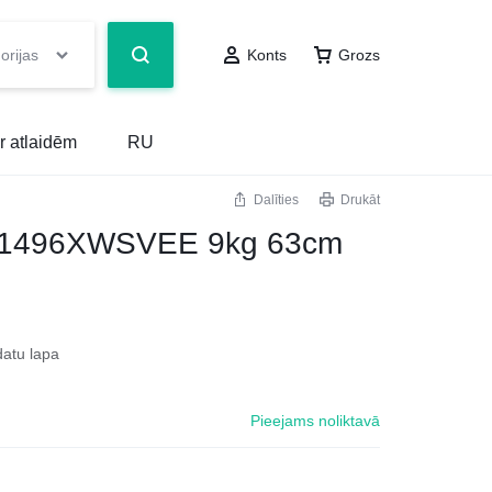
orijas
Konts
Grozs
r atlaidēm
RU
Dalīties
Drukāt
91496XWSVEE 9kg 63cm
datu lapa
Pieejams noliktavā