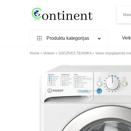
CONTINENT.LV
SADZĪVES
Veik
Produktu kategorijas
PREČU
INTERNETVEIKALS
Home
SADZĪVES TEHNIKA
»
Veikals
»
SADZĪVES TEHNIKA
»
Veļas mazgājamās ma
IEBŪVĒJAMĀ TEHNIKA
MAZĀ SADZĪVES TEHNIKA
ELEKTRONIKA, TV
TELEFONI
VIEDPULKSTEŅI
SKAISTUMAM UN VESELĪBAI