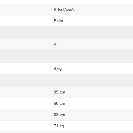
Brīvstāvošs
Balta
A
9 kg
85 cm
60 cm
63 cm
71 kg