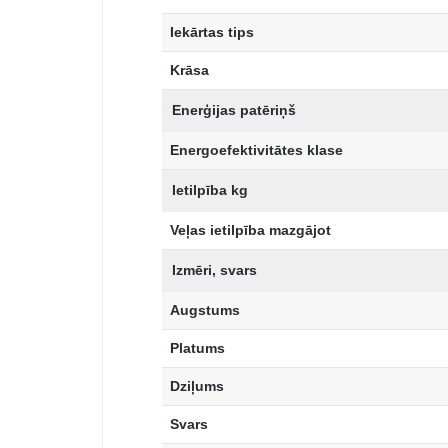
Iekārtas tips
Krāsa
Enerģijas patēriņš
Energoefektivitātes klase
Ietilpība kg
Veļas ietilpība mazgājot
Izmēri, svars
Augstums
Platums
Dziļums
Svars