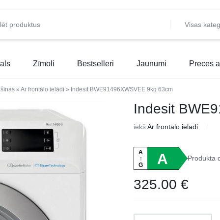
Visas kateg
als
Zīmoli
Bestselleri
Jaunumi
Preces a
šīnas
»
Ar frontālo ielādi
»
Indesit BWE91496XWSVEE 9kg 63cm
Indesit BWE
iekš
Ar frontālo ielādi
A
A
Produkta 
↑
G
325.00
€