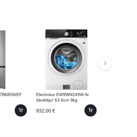
7B6BS9/EF
Electrolux EW9WN249W Ar
Bosch GSN36BI
žāvētāju! 63.6cm 9kg
186cm
932.00
€
900.00
€