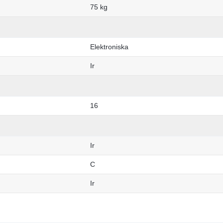
75 kg
Elektroniska
Ir
16
Ir
C
Ir