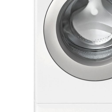
DATORTEHNIKA, PRECES
BIROJAM
KLIMATAM
SPORTAM UN ATPŪTAI
MĀJĀM UN DĀRZAM
SILTUMNĪCAS UN TO PIEDERUMI
CELTNIECĪBA