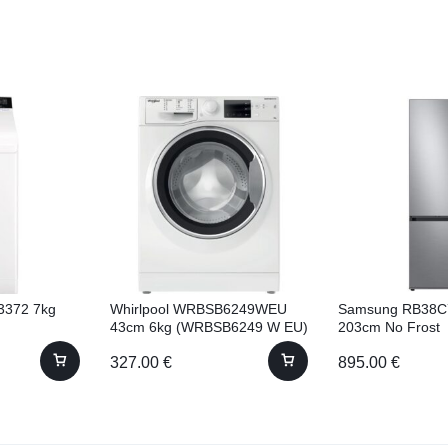
3372 7kg
Whirlpool WRBSB6249WEU
Samsung RB38C
43cm 6kg (WRBSB6249 W EU)
203cm No Frost
327.00
€
895.00
€