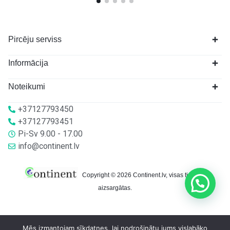
Pircēju serviss
Informācija
Noteikumi
+37127793450
+37127793451
Pi-Sv 9.00 - 17.00
info@continent.lv
Copyright © 2026 Continent.lv, visas tiesības
aizsargātas.
Mēs izmantojam sīkdatnes, lai nodrošinātu jums vislabāko