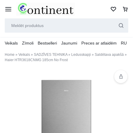
Veikals
Zīmoli
Bestselleri
Jaunumi
Preces ar atlaidēm
RU
Home
»
Veikals
»
SADZĪVES TEHNIKA
»
Ledusskapji
»
Saldētava apakšā
»
Haier HTR3618CNMG 185cm No Frost