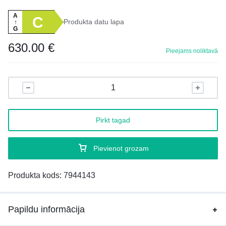
A
C
Produkta datu lapa
↑
G
630.00
€
Pieejams noliktavā
Pirkt tagad
Pievienot grozam
Produkta kods:
7944143
Papildu informācija