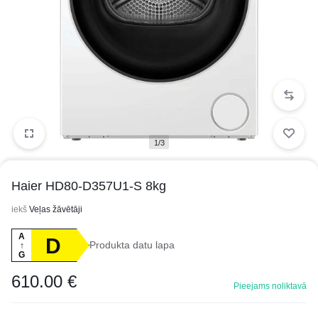
1/3
Haier HD80-D357U1-S 8kg
iekš
Veļas žāvētāji
A
D
Produkta datu lapa
↑
G
610.00
€
Pieejams noliktavā