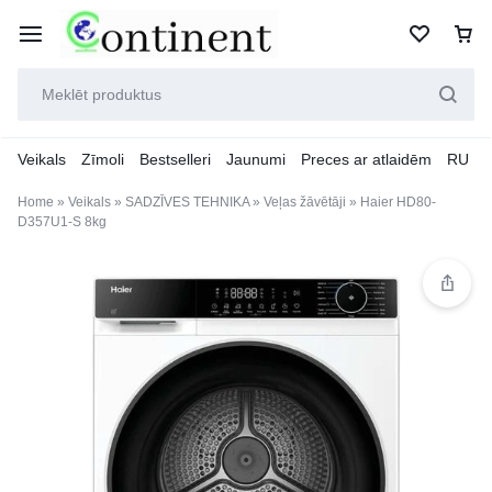
Veikals
Zīmoli
Bestselleri
Jaunumi
Preces ar atlaidēm
RU
Home
»
Veikals
»
SADZĪVES TEHNIKA
»
Veļas žāvētāji
»
Haier HD80-
D357U1-S 8kg