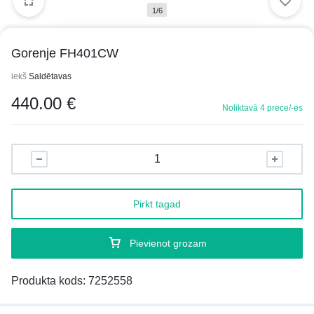
1/6
Gorenje FH401CW
iekš
Saldētavas
440.00
€
Noliktavā 4 prece/-es
Pirkt tagad
Pievienot grozam
Produkta kods:
7252558