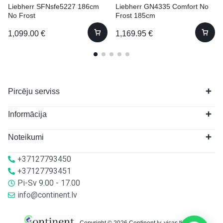
Liebherr SFNsfe5227 186cm
Liebherr GN4335 Comfort No
No Frost
Frost 185cm
1,099.00
€
1,169.95
€
Pircēju serviss
Informācija
Noteikumi
+37127793450
+37127793451
Pi-Sv 9.00 - 17.00
info@continent.lv
Copyright © 2026 Continent.lv, visas tiesības