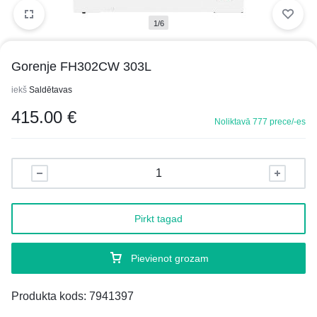
1/6
Gorenje FH302CW 303L
iekš
Saldētavas
415.00
€
Noliktavā 777 prece/-es
Pirkt tagad
Pievienot grozam
Produkta kods:
7941397