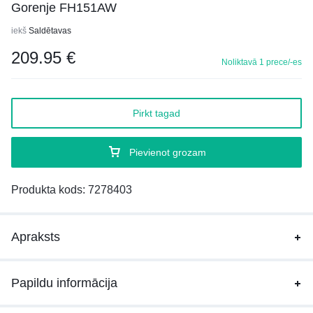
Gorenje FH151AW
iekš
Saldētavas
209.95
€
Noliktavā 1 prece/-es
Pirkt tagad
Pievienot grozam
Produkta kods:
7278403
Apraksts
Papildu informācija