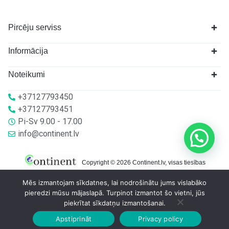
Pircēju serviss
Informācija
Noteikumi
+37127793450
+37127793451
Pi-Sv 9.00 - 17.00
info@continent.lv
Copyright © 2026 Continent.lv, visas tiesības
aizsargātas.
Mēs izmantojam sīkdatnes, lai nodrošinātu jums vislabāko
pieredzi mūsu mājaslapā. Turpinot izmantot šo vietni, jūs
piekrītat sīkdatņu izmantošanai.
Apstiprināt
Privacy policy
Sākumlapa
Veikalā
Grozs
Konts