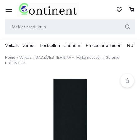
Veikals
Zīmoli
Bestselleri
Jaunumi
Preces ar atlaidēm
RU
Home
»
Veikals
»
SADZĪVES TEHNIKA
»
Tvaika nosūcēji
»
Gorenje
DK63MCLB