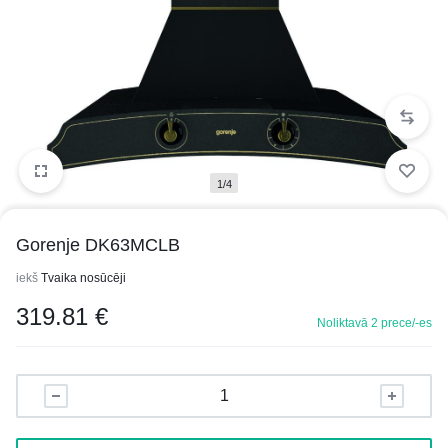
1/4
Gorenje DK63MCLB
iekš
Tvaika nosūcēji
319.81
€
Noliktavā 2 prece/-es