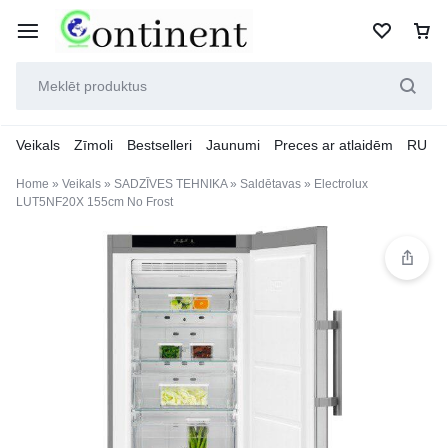
Veikals
Zīmoli
Bestselleri
Jaunumi
Preces ar atlaidēm
RU
Home
»
Veikals
»
SADZĪVES TEHNIKA
»
Saldētavas
»
Electrolux
LUT5NF20X 155cm No Frost