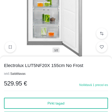
1/2
Electrolux LUT5NF20X 155cm No Frost
iekš
Saldētavas
529.95
€
Noliktavā 1 prece/-es
Pirkt tagad