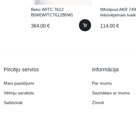
Beko WITC 7612
Whirlpool AKR 749
B0W(WITC7612B0W)
Iebūvējamais tvai
Iebūvējama 7kg 57cm
364.00
€
114.00
€
Pircēju serviss
Informācija
Mani pasūtījumi
Par mums
Vēlmju saraksts
Sazināties ar mums
Salīdzināt
Zīmoli