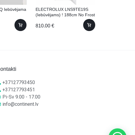
Q Iebūvējama
ELECTROLUX LNS9TE19S
Candy FIDCPN
(Iebūvējams) ! 188cm No Frost
810.00
€
230.00
€
ontakti
+37127793450
+37127793451
Pi-Sv 9.00 - 17.00
info@continent.lv