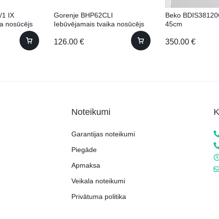
/1 IX
Gorenje BHP62CLI
Beko BDIS38120
ka nosūcējs
Iebūvējamais tvaika nosūcējs
45cm
126.00
€
350.00
€
Noteikumi
K
Garantijas noteikumi
Piegāde
Apmaksa
Veikala noteikumi
Privātuma politika