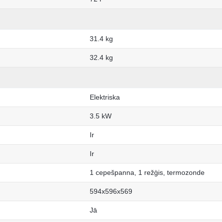
31.4 kg
32.4 kg
Elektriska
3.5 kW
Ir
Ir
1 cepešpanna, 1 režģis, termozonde
594x596x569
Jā