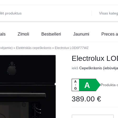
Visas kateg
als
Zīmoli
Bestselleri
Jaunumi
Preces a
ūvējamie)
»
Elektriskās cepeškrāsnis
»
Electrolux LOD6F77WZ
Electrolux 
iekš
Cepeškrāsnis (iebūvēj
A
A
Produkta 
↑
G
389.00
€