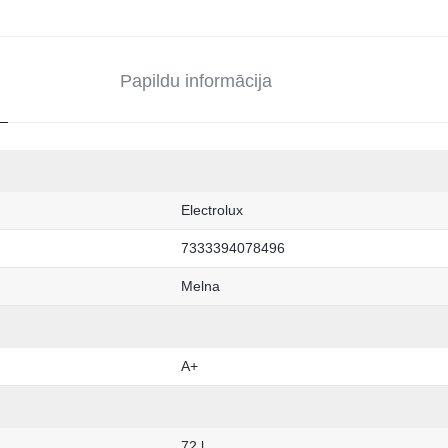
Papildu informācija
Electrolux
7333394078496
Melna
A+
72 l