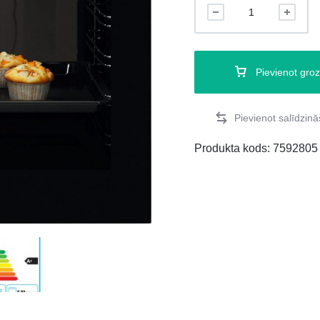
Pievienot gro
Produkta kods:
7592805