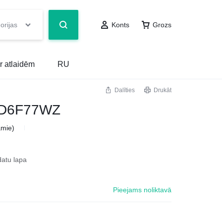
orijas
Konts
Grozs
r atlaidēm
RU
Dalīties
Drukāt
LOD6F77WZ
amie)
datu lapa
Pieejams noliktavā