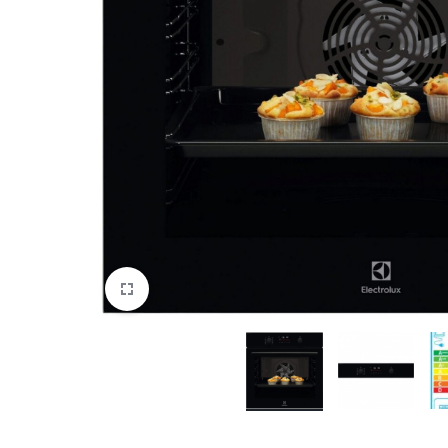
DATORTEHNIKA, PRECES
BIROJAM
KLIMATAM
SPORTAM UN ATPŪTAI
MĀJĀM UN DĀRZAM
SILTUMNĪCAS UN TO PIEDERUMI
CELTNIECĪBA