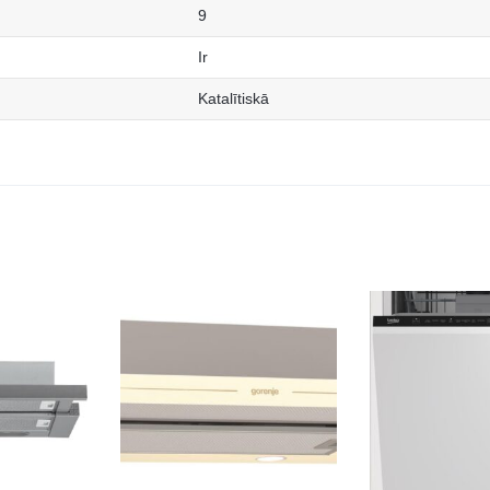
9
Ir
Katalītiskā