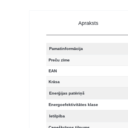
Apraksts
Pamatinformācija
Preču zīme
EAN
Krāsa
Enerģijas patēriņš
Energoefektivitātes klase
Ietilpība
Cepeškrāsns tilpums