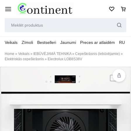
Veikals
Zīmoli
Bestselleri
Jaunumi
Preces ar atlaidēm
RU
Home
»
Veikals
»
IEBŪVĒJAMĀ TEHNIKA
»
Cepeškrāsnis (iebūvējamie)
»
Elektriskās cepeškrāsnis
»
Electrolux LOB8S38V