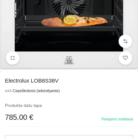
1/3
Electrolux LOB8S38V
iekš
Cepeškrāsnis (iebūvējamie)
Produkta datu lapa
785.00
€
Pieejams noliktavā