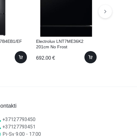
7B4EB1/EF
Electrolux LNT7ME36K2
Gorenje N619E
201cm No Frost
Frost
692.00
€
362.00
€
ontakti
+37127793450
+37127793451
Pi-Sv 9.00 - 17.00