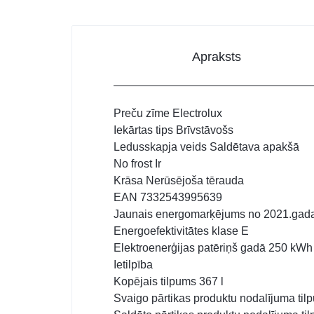
Apraksts
Preču zīme Electrolux
Iekārtas tips Brīvstāvošs
Ledusskapja veids Saldētava apakšā
No frost Ir
Krāsa Nerūsējoša tērauda
EAN 7332543995639
Jaunais energomarķējums no 2021.gad
Energoefektivitātes klase E
Elektroenerģijas patēriņš gadā 250 kWh
Ietilpība
Kopējais tilpums 367 l
Svaigo pārtikas produktu nodalījuma til