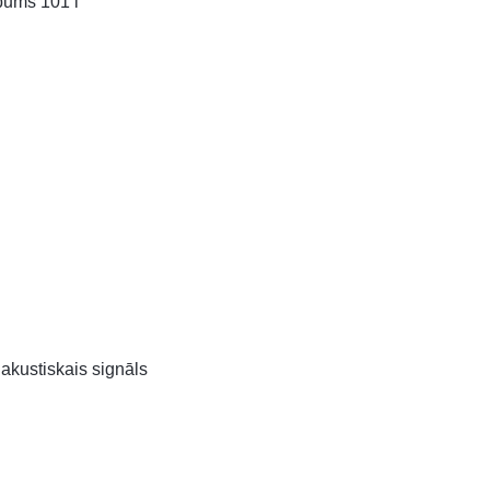
lpums 101 l
 akustiskais signāls