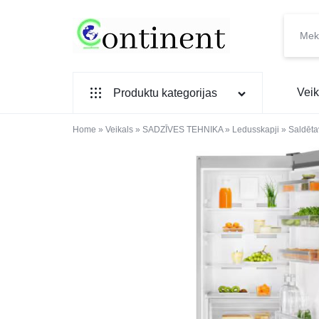
CONTINENT.LV
SADZĪVES
Veik
Produktu kategorijas
PREČU
INTERNETVEIKALS
Home
SADZĪVES TEHNIKA
»
Veikals
»
SADZĪVES TEHNIKA
»
Ledusskapji
»
Saldēta
IEBŪVĒJAMĀ TEHNIKA
MAZĀ SADZĪVES TEHNIKA
ELEKTRONIKA, TV
TELEFONI
VIEDPULKSTEŅI
SKAISTUMAM UN VESELĪBAI