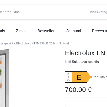
Visas kateg
als
Zīmoli
Bestselleri
Jaunumi
Preces a
va apakšā
»
Electrolux LNT5ME36U1 201cm No frost
Electrolux L
iekš
Saldētava apakšā
A
E
Produkta 
↑
G
700.00
€