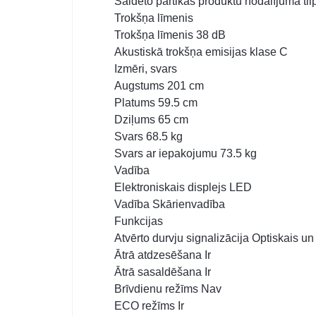
Saldēto pārtikas produktu nodalījuma ti
Trokšņa līmenis
Trokšņa līmenis 38 dB
Akustiskā trokšņa emisijas klase C
Izmēri, svars
Augstums 201 cm
Platums 59.5 cm
Dziļums 65 cm
Svars 68.5 kg
Svars ar iepakojumu 73.5 kg
Vadība
Elektroniskais displejs LED
Vadība Skārienvadība
Funkcijas
Atvērto durvju signalizācija Optiskais un
Ātrā atdzesēšana Ir
Ātrā sasaldēšana Ir
Brīvdienu režīms Nav
ECO režīms Ir