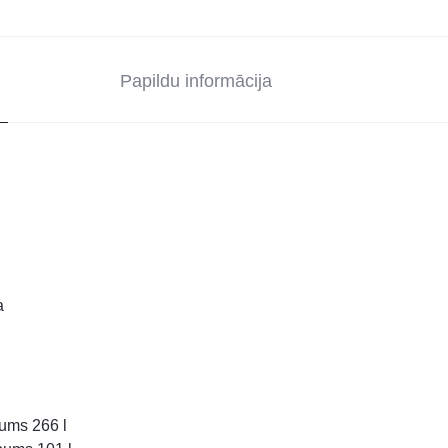
Papildu informācija
a
pums 266 l