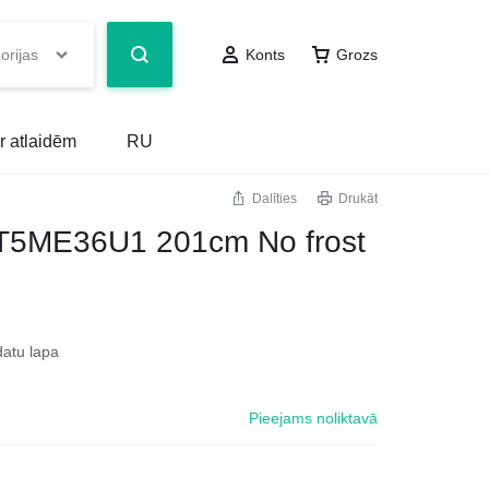
orijas
Konts
Grozs
r atlaidēm
RU
Dalīties
Drukāt
NT5ME36U1 201cm No frost
datu lapa
Pieejams noliktavā