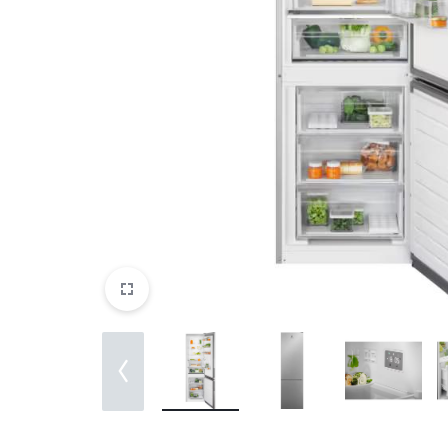
DATORTEHNIKA, PRECES
BIROJAM
KLIMATAM
SPORTAM UN ATPŪTAI
MĀJĀM UN DĀRZAM
SILTUMNĪCAS UN TO PIEDERUMI
CELTNIECĪBA