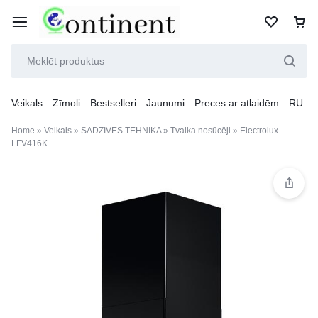
Veikals
Zīmoli
Bestselleri
Jaunumi
Preces ar atlaidēm
RU
Home
»
Veikals
»
SADZĪVES TEHNIKA
»
Tvaika nosūcēji
»
Electrolux
LFV416K