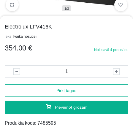
1/3
Electrolux LFV416K
iekš
Tvaika nosūcēji
354.00
€
Noliktavā 4 prece/-es
Pirkt tagad
Pievienot grozam
Produkta kods:
7485595