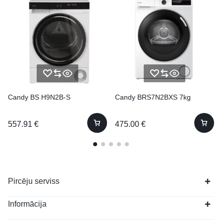
Candy BS H9N2B-S
Candy BRS7N2BXS 7kg
557.91
€
475.00
€
Pircēju serviss
Informācija