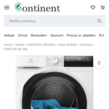
Veikals
Zīmoli
Bestselleri
Jaunumi
Preces ar atlaidēm
RU
Home
»
Veikals
»
SADZĪVES TEHNIKA
»
Veļas žāvētāji
»
Electrolux
EW6D39CBE 9kg