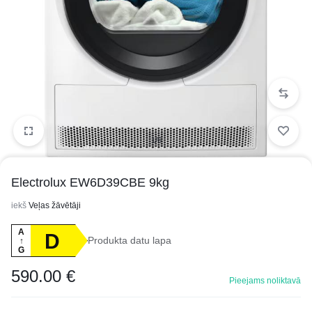
1/6
Electrolux EW6D39CBE 9kg
iekš
Veļas žāvētāji
A
D
Produkta datu lapa
↑
G
590.00
€
Pieejams noliktavā