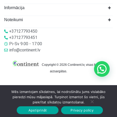
Informācija
Noteikumi
+37127793450
+37127793451
Pi-Sv 9.00 - 17.00
info@continent.lv
Copyright © 2026 Continent.lv, visas tiesības
aizsargātas.
Mēs izmantojam sīkdatnes, lai nodrošinātu jums vislabāko
pieredzi mūsu mājaslapā. Turpinot izmantot šo vietni, jūs
piekrītat sīkdatņu izmantošanai.
Apstiprināt
Privacy policy
Sākumlapa
Veikalā
Grozs
Konts