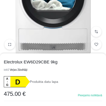
1/6
Electrolux EW6D29CBE 9kg
iekš
Veļas žāvētāji
A
D
Produkta datu lapa
↑
G
475.00
€
Pieejams noliktavā