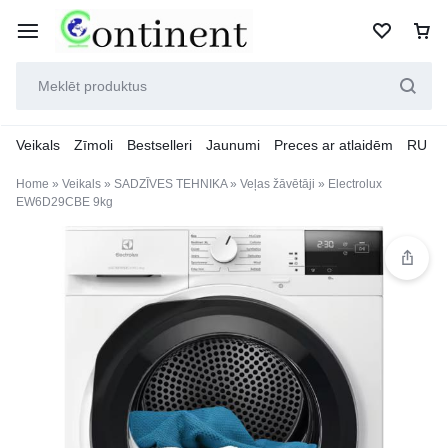
Veikals
Zīmoli
Bestselleri
Jaunumi
Preces ar atlaidēm
RU
Home
»
Veikals
»
SADZĪVES TEHNIKA
»
Veļas žāvētāji
»
Electrolux
EW6D29CBE 9kg