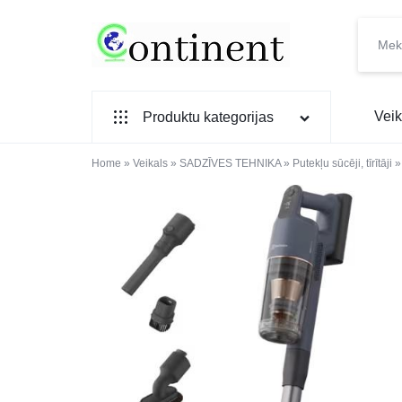
CONTINENT.LV
SADZĪVES
Veik
Produktu kategorijas
PREČU
INTERNETVEIKALS
Home
SADZĪVES TEHNIKA
»
Veikals
»
SADZĪVES TEHNIKA
»
Putekļu sūcēji, tīrītāji
IEBŪVĒJAMĀ TEHNIKA
MAZĀ SADZĪVES TEHNIKA
ELEKTRONIKA, TV
TELEFONI
VIEDPULKSTEŅI
SKAISTUMAM UN VESELĪBAI