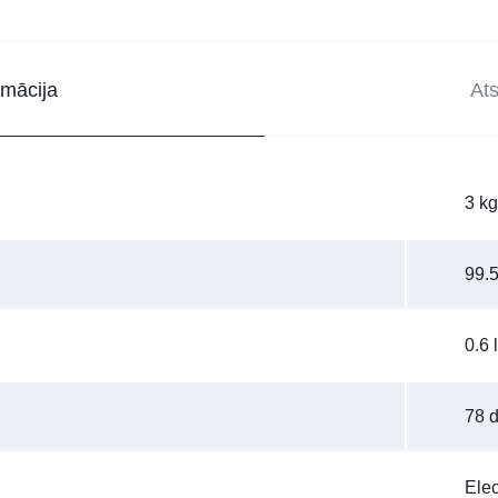
rmācija
At
3 kg
99.
0.6 l
78 
Elec