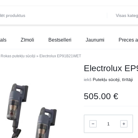
Visas kateg
als
Zīmoli
Bestselleri
Jaunumi
Preces a
»
Rokas putekļu sūcēji
»
Electrolux EP91B21WET
Electrolux 
iekš
Putekļu sūcēji, tīrītāji
505.00
€