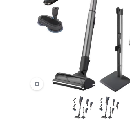
DATORTEHNIKA, PRECES
BIROJAM
KLIMATAM
SPORTAM UN ATPŪTAI
MĀJĀM UN DĀRZAM
SILTUMNĪCAS UN TO PIEDERUMI
CELTNIECĪBA