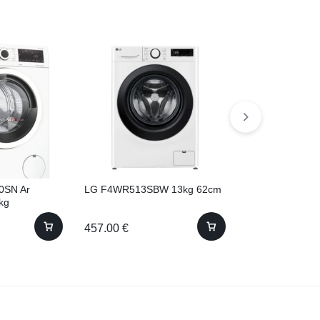
0SN Ar
LG F4WR513SBW 13kg 62cm
Bosch BCS711
kg
457.00
€
249.00
€