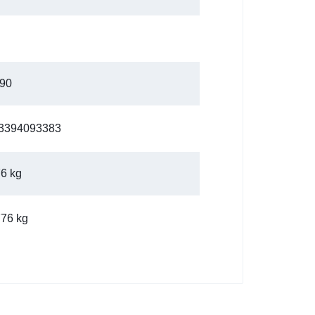
 90
3394093383
76 kg
776 kg