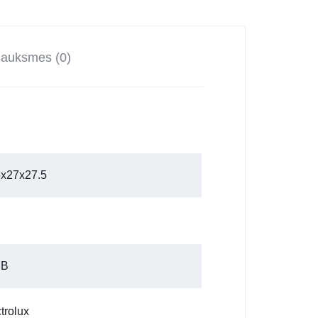
sauksmes (0)
5x27x27.5
dB
trolux