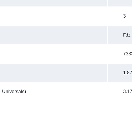
3
līdz
733
1.8
 Universāls)
3.1