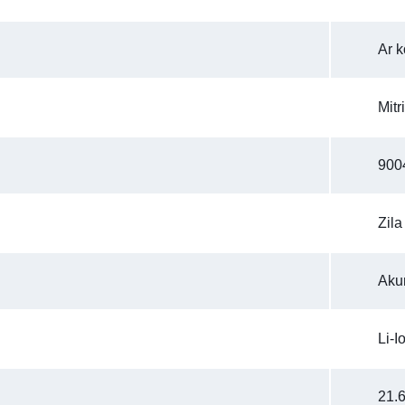
Ar k
Mitr
900
Zila
Aku
Li-I
21.