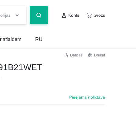
orijas
Konts
Grozs
r atlaidēm
RU
Dalīties
Drukāt
EP91B21WET
Pieejams noliktavā