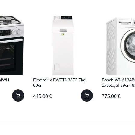
64WH
Electrolux EW7TN3372 7kg
Bosch WNA134B
60cm
žāvētāju! 59cm 8
445.00
€
775.00
€