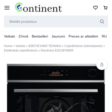
Veikals
Zīmoli
Bestselleri
Jaunumi
Preces ar atlaidēm
RU
Home
»
Veikals
»
IEBŪVĒJAMĀ TEHNIKA
»
Cepeškrāsnis (iebūvējamie)
»
Elektriskās cepeškrāsnis
»
Electrolux EOC8P39WX