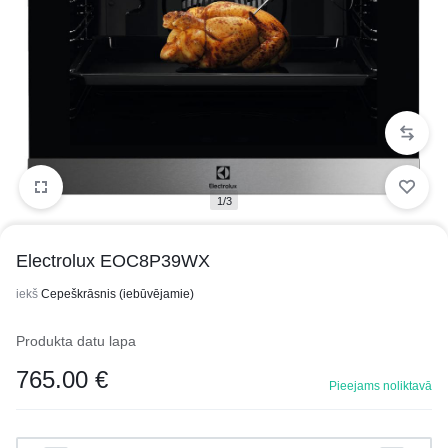
1/3
Electrolux EOC8P39WX
iekš
Cepeškrāsnis (iebūvējamie)
Produkta datu lapa
765.00
€
Pieejams noliktavā