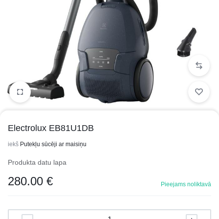
1/3
Electrolux EB81U1DB
iekš
Putekļu sūcēji ar maisiņu
Produkta datu lapa
280.00
€
Pieejams noliktavā