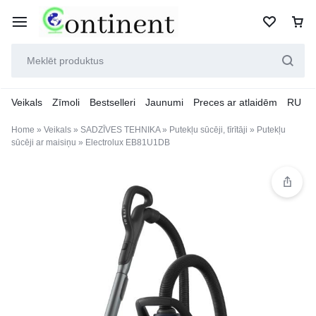
Veikals
Zīmoli
Bestselleri
Jaunumi
Preces ar atlaidēm
RU
Home
»
Veikals
»
SADZĪVES TEHNIKA
»
Putekļu sūcēji, tīrītāji
»
Putekļu
sūcēji ar maisiņu
»
Electrolux EB81U1DB