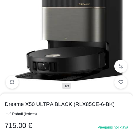
1/3
Dreame X50 ULTRA BLACK (RLX85CE-6-BK)
iekš
Roboti (ierīces)
715.00
€
Pieejams noliktavā