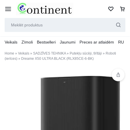
Veikals
Zīmoli
Bestselleri
Jaunumi
Preces ar atlaidēm
RU
Home
»
Veikals
»
SADZĪVES TEHNIKA
»
Putekļu sūcēji, tīrītāji
»
Roboti
(ierīces)
»
Dreame X50 ULTRA BLACK (RLX85CE-6-BK)