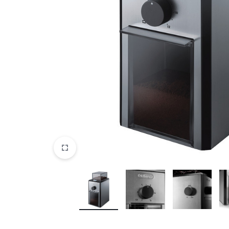
DATORTEHNIKA, PRECES
BIROJAM
KLIMATAM
SPORTAM UN ATPŪTAI
MĀJĀM UN DĀRZAM
SILTUMNĪCAS UN TO PIEDERUMI
CELTNIECĪBA