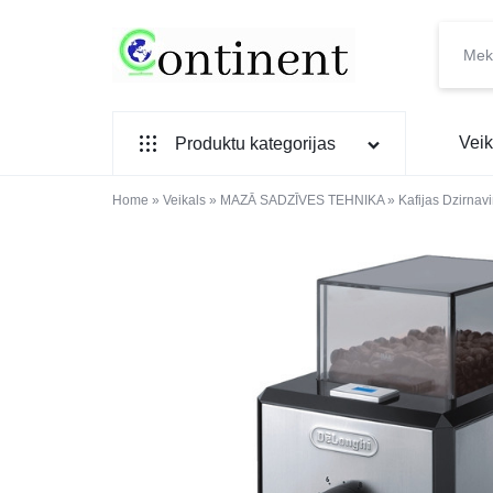
CONTINENT.LV
SADZĪVES
Veik
Produktu kategorijas
PREČU
INTERNETVEIKALS
Home
SADZĪVES TEHNIKA
»
Veikals
»
MAZĀ SADZĪVES TEHNIKA
»
Kafijas Dzirnav
IEBŪVĒJAMĀ TEHNIKA
MAZĀ SADZĪVES TEHNIKA
ELEKTRONIKA, TV
TELEFONI
VIEDPULKSTEŅI
SKAISTUMAM UN VESELĪBAI