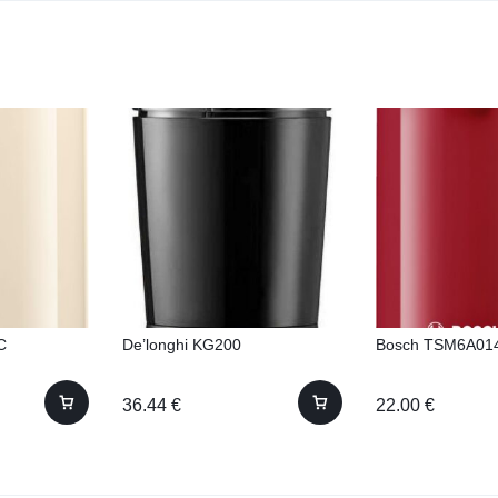
C
De’longhi KG200
Bosch TSM6A01
36.44
€
22.00
€