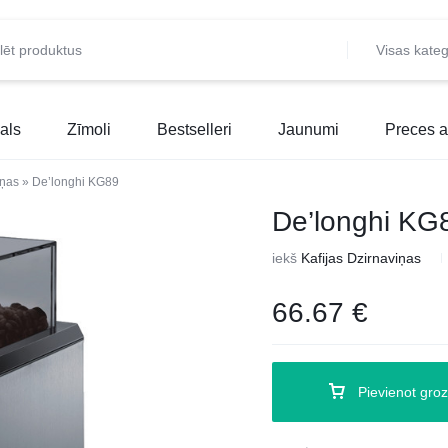
Visas kateg
als
Zīmoli
Bestselleri
Jaunumi
Preces a
iņas
»
De’longhi KG89
De’longhi KG
iekš
Kafijas Dzirnaviņas
66.67
€
Pievienot gro