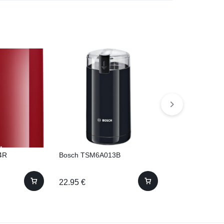
4R
Bosch TSM6A013B
Bosch TSM6A0
22.95
€
22.96
€