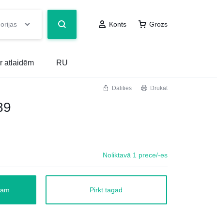
orijas
Konts
Grozs
r atlaidēm
RU
Dalīties
Drukāt
89
Noliktavā 1 prece/-es
zam
Pirkt tagad