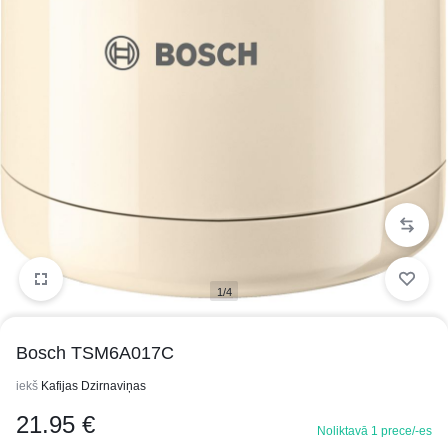
1/4
Bosch TSM6A017C
iekš
Kafijas Dzirnaviņas
21.95
€
Noliktavā 1 prece/-es