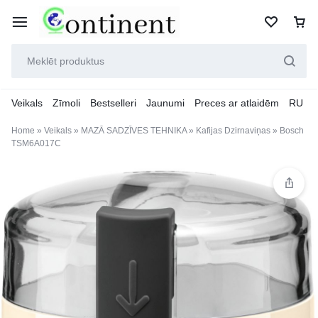
Veikals
Zīmoli
Bestselleri
Jaunumi
Preces ar atlaidēm
RU
Home
»
Veikals
»
MAZĀ SADZĪVES TEHNIKA
»
Kafijas Dzirnaviņas
»
Bosch
TSM6A017C