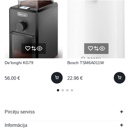
De’longhi KG79
Bosch TSM6A011W
56.00
€
22.96
€
Pircēju serviss
Informācija