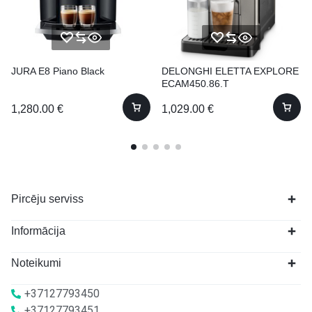
JURA E8 Piano Black
DELONGHI ELETTA EXPLORE
ECAM450.86.T
1,280.00
€
1,029.00
€
Pircēju serviss
Informācija
Noteikumi
+37127793450
+37127793451