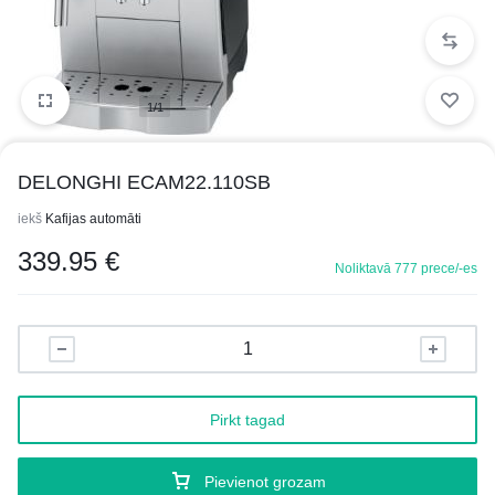
1/1
DELONGHI ECAM22.110SB
iekš
Kafijas automāti
339.95
€
Noliktavā 777 prece/-es
Pirkt tagad
Pievienot grozam