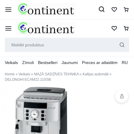
Veikals
Zīmoli
Bestselleri
Jaunumi
Preces ar atlaidēm
RU
Home
»
Veikals
»
MAZĀ SADZĪVES TEHNIKA
»
Kafijas automāti
»
DELONGHI ECAM22.110SB