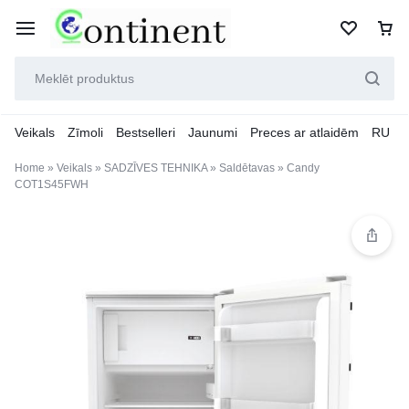
Veikals
Zīmoli
Bestselleri
Jaunumi
Preces ar atlaidēm
RU
Home
»
Veikals
»
SADZĪVES TEHNIKA
»
Saldētavas
»
Candy
COT1S45FWH