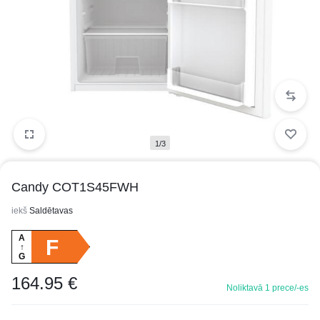
1/3
Candy COT1S45FWH
iekš
Saldētavas
A
F
↑
G
164.95
€
Noliktavā 1 prece/-es