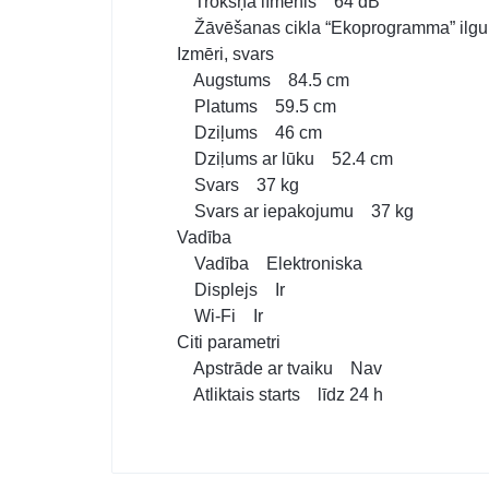
Trokšņa līmenis 64 dB
Žāvēšanas cikla “Ekoprogramma” ilg
Izmēri, svars
Augstums 84.5 cm
Platums 59.5 cm
Dziļums 46 cm
Dziļums ar lūku 52.4 cm
Svars 37 kg
Svars ar iepakojumu 37 kg
Vadība
Vadība Elektroniska
Displejs Ir
Wi-Fi Ir
Citi parametri
Apstrāde ar tvaiku Nav
Atliktais starts līdz 24 h