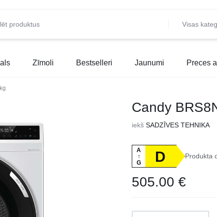
Visas kateg
als
Zīmoli
Bestselleri
Jaunumi
Preces a
kg
Candy BRS8
iekš
SADZĪVES TEHNIKA
A
D
Produkta 
↑
G
505.00
€