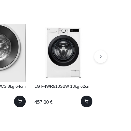
WCS 8kg 64cm
LG F4WR513SBW 13kg 62cm
Samsung RB38
203cm No Frost
457.00
€
895.00
€