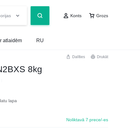
orijas
Konts
Grozs
r atlaidēm
RU
Dalīties
Drukāt
N2BXS 8kg
datu lapa
Noliktavā 7 prece/-es