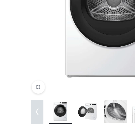
DATORTEHNIKA, PRECES
BIROJAM
KLIMATAM
SPORTAM UN ATPŪTAI
MĀJĀM UN DĀRZAM
SILTUMNĪCAS UN TO PIEDERUMI
CELTNIECĪBA