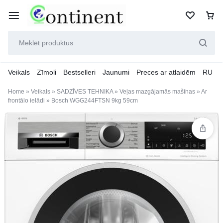
Veikals
Zīmoli
Bestselleri
Jaunumi
Preces ar atlaidēm
RU
Home
»
Veikals
»
SADZĪVES TEHNIKA
»
Veļas mazgājamās mašīnas
»
Ar
frontālo ielādi
»
Bosch WGG244FTSN 9kg 59cm