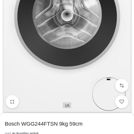
1/5
Bosch WGG244FTSN 9kg 59cm
iekš
Ar frontālo ielādi