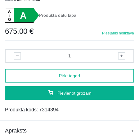
A
A
Produkta datu lapa
↑
G
675.00
€
Pieejams noliktavā
Pirkt tagad
Pievienot grozam
Produkta kods:
7314394
Apraksts