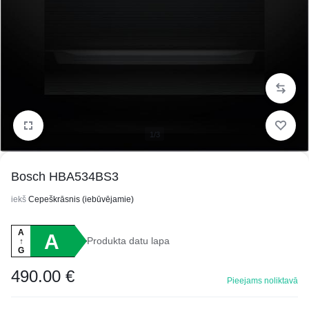
1/3
Bosch HBA534BS3
iekš
Cepeškrāsnis (iebūvējamie)
A
A
Produkta datu lapa
↑
G
490.00
€
Pieejams noliktavā