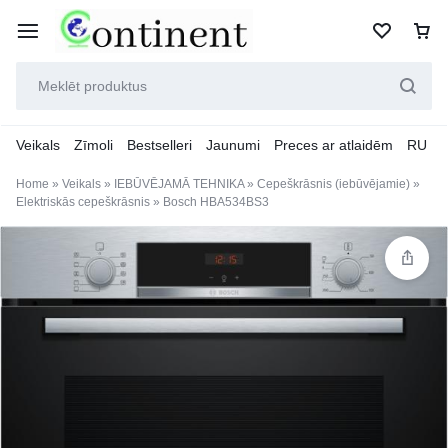
Veikals
Zīmoli
Bestselleri
Jaunumi
Preces ar atlaidēm
RU
Home
»
Veikals
»
IEBŪVĒJAMĀ TEHNIKA
»
Cepeškrāsnis (iebūvējamie)
»
Elektriskās cepeškrāsnis
»
Bosch HBA534BS3