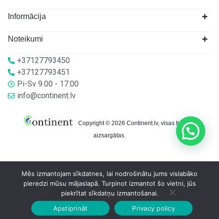
Informācija
Noteikumi
+37127793450
+37127793451
Pi-Sv 9.00 - 17.00
info@continent.lv
Copyright © 2026 Continent.lv, visas tiesības
aizsargātas.
Mēs izmantojam sīkdatnes, lai nodrošinātu jums vislabāko
pieredzi mūsu mājaslapā. Turpinot izmantot šo vietni, jūs
piekrītat sīkdatņu izmantošanai.
Apstiprināt
Privacy policy
Sākumlapa
Veikalā
Grozs
Konts