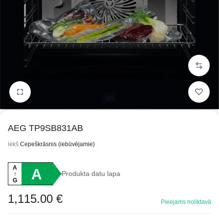
1/3
AEG TP9SB831AB
iekš
Cepeškrāsnis (iebūvējamie)
A
A
Produkta datu lapa
↑
G
1,115.00
€
Pieejams noliktavā