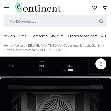
Veikals
Zīmoli
Bestselleri
Jaunumi
Preces ar atlaidēm
RU
Home
»
Veikals
»
IEBŪVĒJAMĀ TEHNIKA
»
Cepeškrāsnis (iebūvējamie)
»
Elektriskās cepeškrāsnis
»
AEG TP9SB831AB