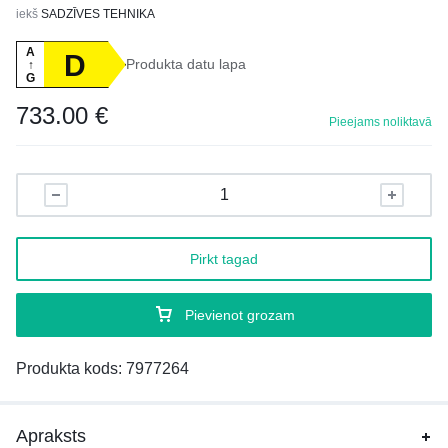
iekš
SADZĪVES TEHNIKA
A
D
Produkta datu lapa
↑
G
733.00
€
Pieejams noliktavā
Pirkt tagad
Pievienot grozam
Produkta kods:
7977264
Apraksts