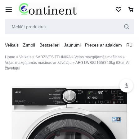
Veikals
Zīmoli
Bestselleri
Jaunumi
Preces ar atlaidēm
RU
Home
»
Veikals
»
SADZĪVES TEHNIKA
»
Veļas mazgājamās mašīnas
»
Veļas mazgājamās mašīnas ar žāvētāju
»
AEG LWR85165O 10kg 63cm Ar
žāvētāju!