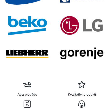
Ātra piegāde
Kvalitatīvi produkti