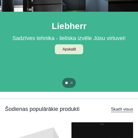
Liebherr
BOSCH
Sadzīves tehnika - lieliska izvēle Jūsu virtuvei!
Iebūvējamā tehnika Jūsu virtuvei
Apskatīt
Apskatīt
Šodienas populārākie produkti
Skatīt visus