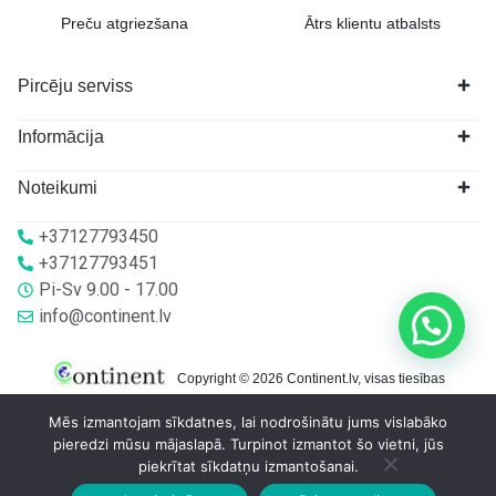
Preču atgriezšana
Ātrs klientu atbalsts
Pircēju serviss
Informācija
Noteikumi
+37127793450
+37127793451
Pi-Sv 9.00 - 17.00
info@continent.lv
Copyright © 2026 Continent.lv, visas tiesības
aizsargātas.
Mēs izmantojam sīkdatnes, lai nodrošinātu jums vislabāko
pieredzi mūsu mājaslapā. Turpinot izmantot šo vietni, jūs
piekrītat sīkdatņu izmantošanai.