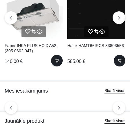
Faber INKA PLUS HC X A52
Haier HAMT66IRCS 33803556
(305.0602.047)
140.00
€
585.00
€
Mēs iesakām jums
Skatīt visus
Jaunākie produkti
Skatīt visus