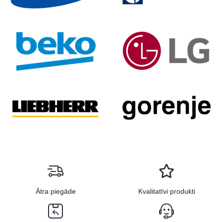
Ātra piegāde
Kvalitatīvi produkti