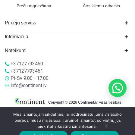
Preču atgriezšana
Ātrs klientu atbalsts
Pircēju serviss
Informācija
Noteikumi
+37127793450
+37127793451
Pi-Sv 9.00 - 17.00
info@continent.lv
Copyright © 2026 Continent.lv, visas tiesības
aizsargātas.
Mēs izmantojam sīkdatnes, lai nodrošinātu jums vislabāko
pieredzi mūsu mājaslapā. Turpinot izmantot šo vietni, jūs
piekrītat sīkdatņu izmantošanai.