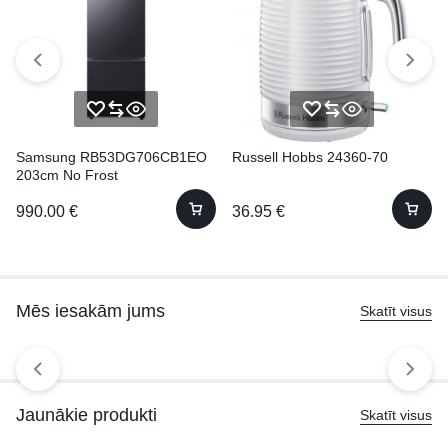
Samsung RB53DG706CB1EO
Russell Hobbs 24360-70
203cm No Frost
990.00
€
36.95
€
Mēs iesakām jums
Skatīt visus
Jaunākie produkti
Skatīt visus