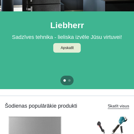
Liebherr
BOSCH
Sadzīves tehnika - lieliska izvēle Jūsu virtuvei!
Iebūvējamā tehnika Jūsu virtuvei
Apskatīt
Apskatīt
Šodienas populārākie produkti
Skatīt visus