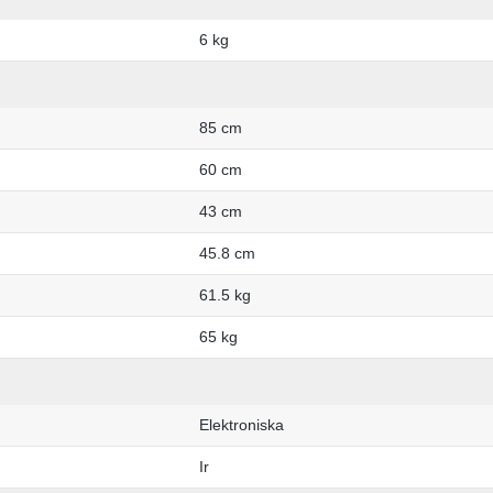
6 kg
85 cm
60 cm
43 cm
45.8 cm
61.5 kg
65 kg
Elektroniska
Ir