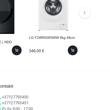
LG F2WR508SWW 8kg 48cm
Whirlpool FF
 ( NDD
ar žāvētāju! (
 žāvētāju!
SV EE) 60cm 9
346.00
€
500.00
€
ontakti
+37127793450
+37127793451
Pi-Sv 9.00 - 17.00