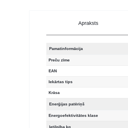
Apraksts
Pamatinformācija
Preču zīme
EAN
Iekārtas tips
Krāsa
Enerģijas patēriņš
Energoefektivitātes klase
Ietilpība kg