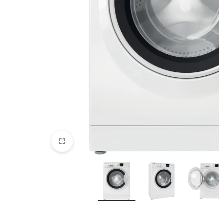
DATORTEHNIKA, PRECES
BIROJAM
KLIMATAM
SPORTAM UN ATPŪTAI
MĀJĀM UN DĀRZAM
SILTUMNĪCAS UN TO PIEDERUMI
CELTNIECĪBA