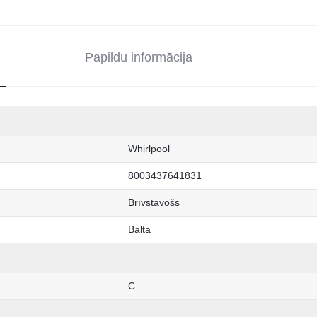
Papildu informācija
Whirlpool
8003437641831
Brīvstāvošs
Balta
C