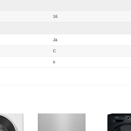
16
Jā
C
Ir