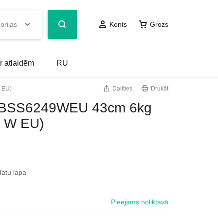
orijas
Konts
Grozs
r atlaidēm
RU
 EU)
Dalīties
Drukāt
RBSS6249WEU 43cm 6kg
 W EU)
datu lapa
Pieejams noliktavā