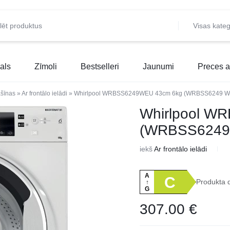
Visas kateg
als
Zīmoli
Bestselleri
Jaunumi
Preces a
šīnas
»
Ar frontālo ielādi
»
Whirlpool WRBSS6249WEU 43cm 6kg (WRBSS6249 W
Whirlpool W
(WRBSS6249
iekš
Ar frontālo ielādi
A
C
Produkta 
↑
G
307.00
€