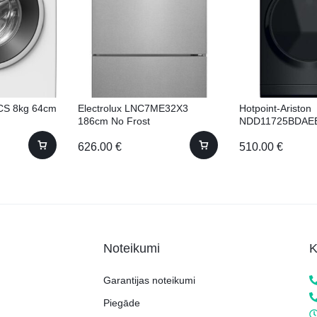
CS 8kg 64cm
Electrolux LNC7ME32X3
Hotpoint-Ariston
186cm No Frost
NDD11725BDAEE
11725 BDA EE) ar
626.00
€
510.00
€
11kg 60.5cm
Noteikumi
K
Garantijas noteikumi
Piegāde