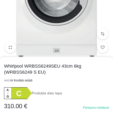
1/4
Whirlpool WRBSS6249SEU 43cm 6kg
(WRBSS6249 S EU)
iekš
Ar frontālo ielādi
A
C
Produkta datu lapa
↑
G
310.00
€
Pieejams noliktavā