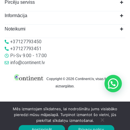
Pircēju serviss
Informācija
Noteikumi
+37127793450
+37127793451
Pi-Sv 9.00 - 17.00
info@continent.lv
Copyright © 2026 Continent.lv, visas tiesības
aizsargātas.
Mēs izmantojam sīkdatnes, lai nodrošinātu jums vislabāko
pieredzi mūsu mājaslapā. Turpinot izmantot šo vietni, jūs
piekrītat sīkdatņu izmantošanai.
Apstiprināt
Privacy policy