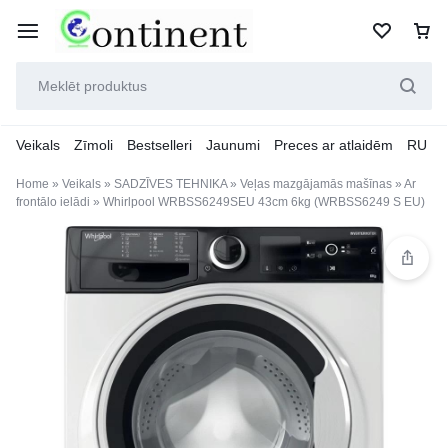
Veikals
Zīmoli
Bestselleri
Jaunumi
Preces ar atlaidēm
RU
Home
»
Veikals
»
SADZĪVES TEHNIKA
»
Veļas mazgājamās mašīnas
»
Ar
frontālo ielādi
»
Whirlpool WRBSS6249SEU 43cm 6kg (WRBSS6249 S EU)