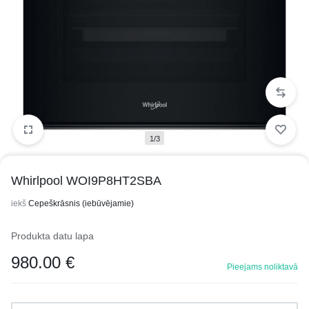
1/3
Whirlpool WOI9P8HT2SBA
iekš
Cepeškrāsnis (iebūvējamie)
Produkta datu lapa
980.00
€
Pieejams noliktavā