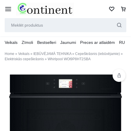
Veikals
Zīmoli
Bestselleri
Jaunumi
Preces ar atlaidēm
RU
Home
»
Veikals
»
IEBŪVĒJAMĀ TEHNIKA
»
Cepeškrāsnis (iebūvējamie)
»
Elektriskās cepeškrāsnis
»
Whirlpool WOI9P8HT2SBA